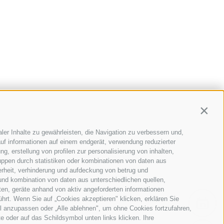
Contin
ler Inhalte zu gewährleisten, die Navigation zu verbessern und,
uf informationen auf einem endgerät, verwendung reduzierter
g, erstellung von profilen zur personalisierung von inhalten,
uppen durch statistiken oder kombinationen von daten aus
erheit, verhinderung und aufdeckung von betrug und
und kombination von daten aus unterschiedlichen quellen,
ten, geräte anhand von aktiv angeforderten informationen
ührt. Wenn Sie auf „Cookies akzeptieren" klicken, erklären Sie
EVE
l anzupassen oder „Alle ablehnen", um ohne Cookies fortzufahren,
te oder auf das Schildsymbol unten links klicken. Ihre