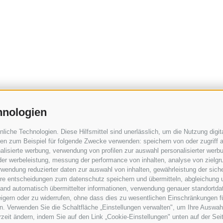
hnologien
che Technologien. Diese Hilfsmittel sind unerlässlich, um die Nutzung digita
n zum Beispiel für folgende Zwecke verwenden: speichern von oder zugriff a
lisierte werbung, verwendung von profilen zur auswahl personalisierter werbun
 der werbeleistung, messung der performance von inhalten, analyse von zielgr
wendung reduzierter daten zur auswahl von inhalten, gewährleistung der sich
ihre entscheidungen zum datenschutz speichern und übermitteln, abgleichung 
hand automatisch übermittelter informationen, verwendung genauer standortda
rweigern oder zu widerrufen, ohne dass dies zu wesentlichen Einschränkungen f
. Verwenden Sie die Schaltfläche „Einstellungen verwalten", um Ihre Auswah
erzeit ändern, indem Sie auf den Link „Cookie-Einstellungen" unten auf der Sei