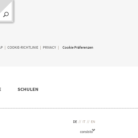
AP
|
COOKIE-RICHTLINIE
|
PRIVACY
|
Cookie Präferenzen
E
SCHULEN
DE
//
IT
//
EN