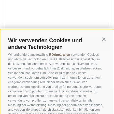
Wir verwenden Cookies und
Contin
Montoni Webcam 1 - Richtung Schlanders
andere Technologien
Wir und andere ausgewählte
5 Drittparteien
verwenden Cookies
und ähnliche Technologien. Diese Hilfsmittel sind unerlässlich, um
die Nutzung digitaler Inhalte zu gewährleisten, die Navigation zu
«
‹
1
2
3
›
»
verbessern und, vorbehaltlich Ihrer Zustimmung, zu Werbezwecken.
Wir können Ihre Daten zum Beispiel für folgende Zwecke
verwenden: speichern von oder zugriff auf informationen auf einem
23 Einträge auf 3 Seiten, Angezeigte Einträge 1-8
endgerät, verwendung reduzierter daten zur auswahl von
werbeanzeigen, erstellung von profilen für personalisierte werbung,
verwendung von profilen zur auswahl personalisierter werbung,
erstellung von profilen zur personalisierung von inhalten,
verwendung von profilen zur auswahl personalisierter inhalte,
messung der werbeleistung, messung der performance von inhalten,
analyse von zielgruppen durch statistiken oder kombinationen von