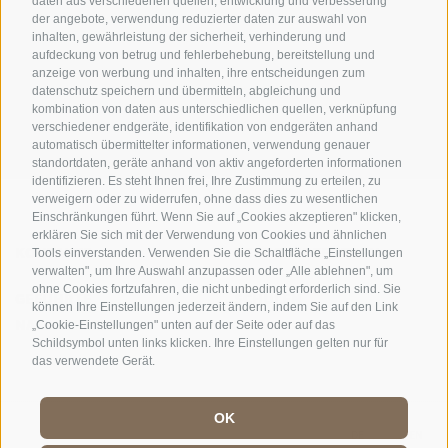
daten aus verschiedenen quellen, entwicklung und verbesserung
der angebote, verwendung reduzierter daten zur auswahl von
inhalten, gewährleistung der sicherheit, verhinderung und
AMT FÜR DEN NATIONALPARK STILFSERJOCH
aufdeckung von betrug und fehlerbehebung, bereitstellung und
anzeige von werbung und inhalten, ihre entscheidungen zum
datenschutz speichern und übermitteln, abgleichung und
SOCIAL-MEDIA-RICHTLINIEN
|
IMPRESSUM
|
SITEMAP
|
COOKIE-RICHTLINIE
|
kombination von daten aus unterschiedlichen quellen, verknüpfung
PRIVACY
|
Cookie Präferenzen
verschiedener endgeräte, identifikation von endgeräten anhand
automatisch übermittelter informationen, verwendung genauer
standortdaten, geräte anhand von aktiv angeforderten informationen
identifizieren. Es steht Ihnen frei, Ihre Zustimmung zu erteilen, zu
verweigern oder zu widerrufen, ohne dass dies zu wesentlichen
Einschränkungen führt. Wenn Sie auf „Cookies akzeptieren" klicken,
erklären Sie sich mit der Verwendung von Cookies und ähnlichen
KONTAKTE
BESUCHERZENTREN
Tools einverstanden. Verwenden Sie die Schaltfläche „Einstellungen
verwalten", um Ihre Auswahl anzupassen oder „Alle ablehnen", um
ohne Cookies fortzufahren, die nicht unbedingt erforderlich sind. Sie
GEFÜHRTE
SCHULEN
können Ihre Einstellungen jederzeit ändern, indem Sie auf den Link
NATURERLEBNISSE
„Cookie-Einstellungen" unten auf der Seite oder auf das
Schildsymbol unten links klicken. Ihre Einstellungen gelten nur für
das verwendete Gerät.
OK
DE
//
IT
//
EN