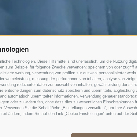
hnologien
che Technologien. Diese Hilfsmittel sind unerlässlich, um die Nutzung digita
n zum Beispiel für folgende Zwecke verwenden: speichern von oder zugriff a
lisierte werbung, verwendung von profilen zur auswahl personalisierter werbun
 der werbeleistung, messung der performance von inhalten, analyse von zielgr
wendung reduzierter daten zur auswahl von inhalten, gewährleistung der sich
ihre entscheidungen zum datenschutz speichern und übermitteln, abgleichung 
hand automatisch übermittelter informationen, verwendung genauer standortda
rweigern oder zu widerrufen, ohne dass dies zu wesentlichen Einschränkungen f
. Verwenden Sie die Schaltfläche „Einstellungen verwalten", um Ihre Auswah
erzeit ändern, indem Sie auf den Link „Cookie-Einstellungen" unten auf der Sei