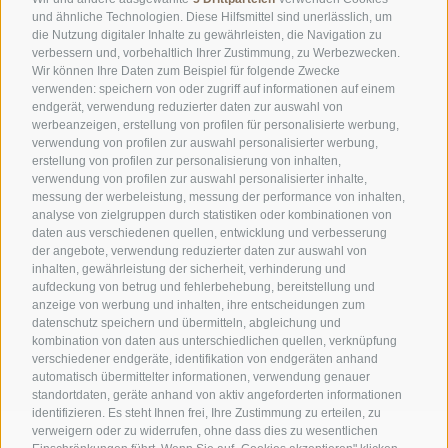
und ähnliche Technologien. Diese Hilfsmittel sind unerlässlich, um
die Nutzung digitaler Inhalte zu gewährleisten, die Navigation zu
verbessern und, vorbehaltlich Ihrer Zustimmung, zu Werbezwecken.
Wir können Ihre Daten zum Beispiel für folgende Zwecke
«
‹
1
2
›
»
verwenden: speichern von oder zugriff auf informationen auf einem
endgerät, verwendung reduzierter daten zur auswahl von
werbeanzeigen, erstellung von profilen für personalisierte werbung,
9 Einträge auf 2 Seiten, Angezeigte Einträge 1-8
verwendung von profilen zur auswahl personalisierter werbung,
erstellung von profilen zur personalisierung von inhalten,
verwendung von profilen zur auswahl personalisierter inhalte,
messung der werbeleistung, messung der performance von inhalten,
analyse von zielgruppen durch statistiken oder kombinationen von
daten aus verschiedenen quellen, entwicklung und verbesserung
der angebote, verwendung reduzierter daten zur auswahl von
inhalten, gewährleistung der sicherheit, verhinderung und
AMT FÜR DEN NATIONALPARK STILFSERJOCH
aufdeckung von betrug und fehlerbehebung, bereitstellung und
anzeige von werbung und inhalten, ihre entscheidungen zum
datenschutz speichern und übermitteln, abgleichung und
SOCIAL-MEDIA-RICHTLINIEN
|
IMPRESSUM
|
SITEMAP
|
COOKIE-RICHTLINIE
|
kombination von daten aus unterschiedlichen quellen, verknüpfung
PRIVACY
|
Cookie Präferenzen
verschiedener endgeräte, identifikation von endgeräten anhand
automatisch übermittelter informationen, verwendung genauer
standortdaten, geräte anhand von aktiv angeforderten informationen
identifizieren. Es steht Ihnen frei, Ihre Zustimmung zu erteilen, zu
verweigern oder zu widerrufen, ohne dass dies zu wesentlichen