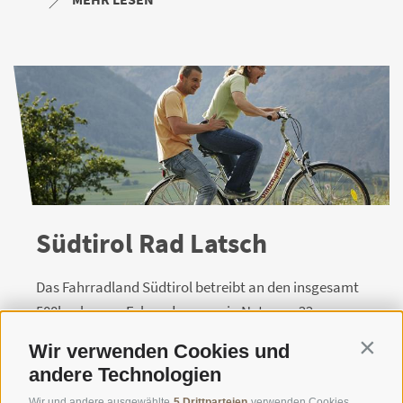
Südtirol Rad Latsch
Das Fahrradland Südtirol betreibt an den insgesamt
500km langen Fahrradwegen ein Netz von 22
Verleihstationen mit 7.000 Top-Rädern und 600 E-Bikes.
Wir verwenden Cookies und
Contin
Südtirol ...
andere Technologien
MEHR LESEN
Wir und andere ausgewählte
5 Drittparteien
verwenden Cookies