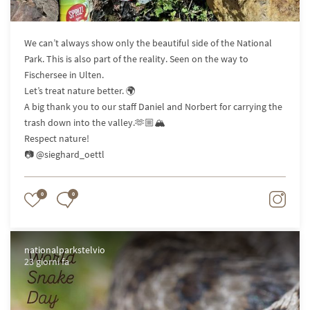
We can’t always show only the beautiful side of the National
Park. This is also part of the reality. Seen on the way to
Fischersee in Ulten.
Let’s treat nature better. 🌍
A big thank you to our staff Daniel and Norbert for carrying the
trash down into the valley.🫶🏼🏔️
Respect nature!
📷 @sieghard_oettl
0
0
nationalparkstelvio
23 giorni fa