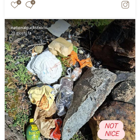
0
0
nationalparkstelvio
21 giorni fa