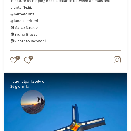
in nature by helping keep a balance between animals and
plants. 🐍🏔️
@herpetonbz
@land.suedtirol
📷Marco Sassoè
📷Bruno Bressan
📷Vincenzo Iacovoni
0
0
nationalparkstelvio
26 giorni fa