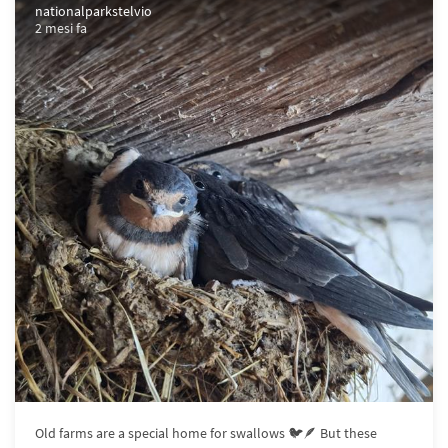
nationalparkstelvio
2 mesi fa
Old farms are a special home for swallows 🐦🪶 But these