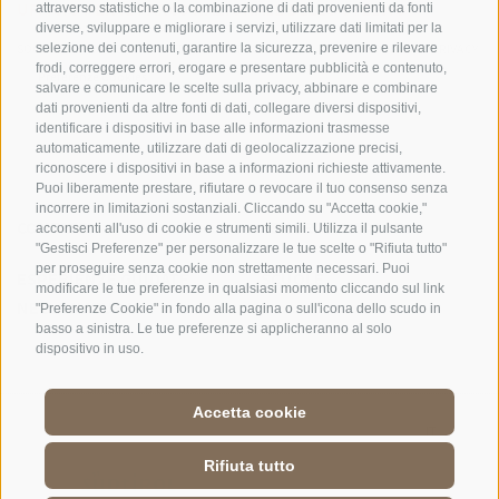
UFFICIO PER IL PARCO NAZIONALE DELLO STELVIO
attraverso statistiche o la combinazione di dati provenienti da fonti
diverse, sviluppare e migliorare i servizi, utilizzare dati limitati per la
selezione dei contenuti, garantire la sicurezza, prevenire e rilevare
SOCIAL MEDIA POLICY
|
CREDITS
|
MAPPA DEL SITO
|
COOKIE POLICY
|
PRIVACY
frodi, correggere errori, erogare e presentare pubblicità e contenuto,
|
Preferenze Cookies
salvare e comunicare le scelte sulla privacy, abbinare e combinare
dati provenienti da altre fonti di dati, collegare diversi dispositivi,
identificare i dispositivi in base alle informazioni trasmesse
automaticamente, utilizzare dati di geolocalizzazione precisi,
riconoscere i dispositivi in base a informazioni richieste attivamente.
Puoi liberamente prestare, rifiutare o revocare il tuo consenso senza
incorrere in limitazioni sostanziali. Cliccando su "Accetta cookie,"
CONTATTI
CENTRI VISITATORI
acconsenti all'uso di cookie e strumenti simili. Utilizza il pulsante
"Gestisci Preferenze" per personalizzare le tue scelte o "Rifiuta tutto"
per proseguire senza cookie non strettamente necessari. Puoi
ESPERIENZE GUIDATE
SCUOLE
modificare le tue preferenze in qualsiasi momento cliccando sul link
NELLA NATURA
"Preferenze Cookie" in fondo alla pagina o sull'icona dello scudo in
basso a sinistra. Le tue preferenze si applicheranno al solo
dispositivo in uso.
Accetta cookie
DE
//
IT
//
EN
Rifiuta tutto