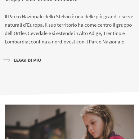
Il Parco Nazionale dello Stelvio è una delle più grandi riserve
naturali d'Europa. Il suo territorio ha come centro il gruppo
dell'Ortles Cevedale e si estende in Alto Adige, Trentino e
Lombardia; confina a nord-ovest con il Parco Nazionale
Svizzero e a sud con il Parco dell'Adamello. L'ingresso è
gratuito
e il Parco Nazionale è accessibile tutto il giorno.
LEGGI DI PIÙ
Il Parco Nazionale dello Stelvio permette a chi lo visita di
sperimentare davvero lo spettacolo della natura: dai 600 m
fino a
oltre 3.900 m
sul livello del mare. Nei poco più di
1.307 km²
del parco, di cui 530 km² in Alto Adige, a seconda
dell’altitudine, prosperano una grande varietà di animali e
piante alpine. Dalle minor altitudini, attraverso prati e
boschi, si sale per raggiungere paesaggi solitari e tranquilli,
carezzati dai caldi raggi del sole e animati dai fischi delle