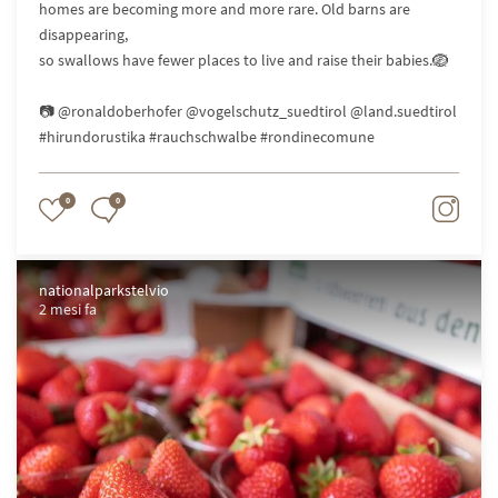
homes are becoming more and more rare. Old barns are
disappearing,
so swallows have fewer places to live and raise their babies.🪺
📷 @ronaldoberhofer @vogelschutz_suedtirol @land.suedtirol
#hirundorustika #rauchschwalbe #rondinecomune
0
0
nationalparkstelvio
2 mesi fa