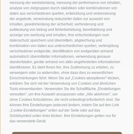
messung der werbeleistung, messung der performance von inhalten,
analyse von zielgruppen durch statistiken oder kombinationen von
daten aus verschiedenen quellen, entwicklung und verbesserung
der angebote, verwendung reduzierter daten zur auswahl von
inhalten, gewährleistung der sicherheit, verhinderung und
AMT FÜR DEN NATIONALPARK STILFSERJOCH
aufdeckung von betrug und fehlerbehebung, bereitstellung und
anzeige von werbung und inhalten, ihre entscheidungen zum
SOCIAL-MEDIA-RICHTLINIEN
|
IMPRESSUM
|
SITEMAP
|
COOKIE-RICHTLINIE
|
datenschutz speichern und übermitteln, abgleichung und
kombination von daten aus unterschiedlichen quellen, verknüpfung
PRIVACY
|
Cookie Präferenzen
verschiedener endgeräte, identifikation von endgeräten anhand
automatisch übermittelter informationen, verwendung genauer
standortdaten, geräte anhand von aktiv angeforderten informationen
identifizieren. Es steht Ihnen frei, Ihre Zustimmung zu erteilen, zu
verweigern oder zu widerrufen, ohne dass dies zu wesentlichen
Einschränkungen führt. Wenn Sie auf „Cookies akzeptieren" klicken,
erklären Sie sich mit der Verwendung von Cookies und ähnlichen
KONTAKTE
BESUCHERZENTREN
Tools einverstanden. Verwenden Sie die Schaltfläche „Einstellungen
verwalten", um Ihre Auswahl anzupassen oder „Alle ablehnen", um
ohne Cookies fortzufahren, die nicht unbedingt erforderlich sind. Sie
GEFÜHRTE
SCHULEN
können Ihre Einstellungen jederzeit ändern, indem Sie auf den Link
NATURERLEBNISSE
„Cookie-Einstellungen" unten auf der Seite oder auf das
Schildsymbol unten links klicken. Ihre Einstellungen gelten nur für
das verwendete Gerät.