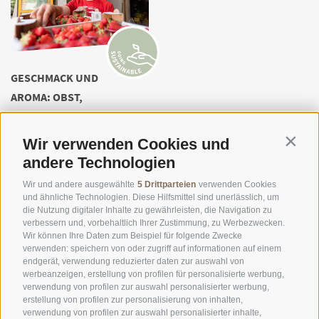
GESCHMACK UND
AROMA: OBST,
GEMÜSE UND EIER
VOM
Wir verwenden Cookies und
Contin
BERGBAUERNHOF
andere Technologien
Altes Gang
Wir und andere ausgewählte
5 Drittparteien
verwenden Cookies
Wirtshaus
und ähnliche Technologien. Diese Hilfsmittel sind unerlässlich, um
die Nutzung digitaler Inhalte zu gewährleisten, die Navigation zu
Verkaufspunkte:
verbessern und, vorbehaltlich Ihrer Zustimmung, zu Werbezwecken.
Wir können Ihre Daten zum Beispiel für folgende Zwecke
- Ab Hof Verkauf
verwenden: speichern von oder zugriff auf informationen auf einem
endgerät, verwendung reduzierter daten zur auswahl von
MEHR LESEN
werbeanzeigen, erstellung von profilen für personalisierte werbung,
verwendung von profilen zur auswahl personalisierter werbung,
erstellung von profilen zur personalisierung von inhalten,
verwendung von profilen zur auswahl personalisierter inhalte,