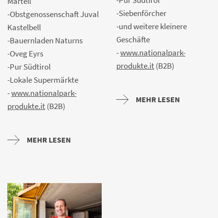
-Pur Südtirol
Martell
-Siebenförcher
-Obstgenossenschaft Juval
-und weitere kleinere
Kastelbell
Geschäfte
-Bauernladen Naturns
-
www.nationalpark-
-Oveg Eyrs
produkte.it
(B2B)
-Pur Südtirol
-Lokale Supermärkte
-
www.nationalpark-
MEHR LESEN
produkte.it
(B2B)
MEHR LESEN