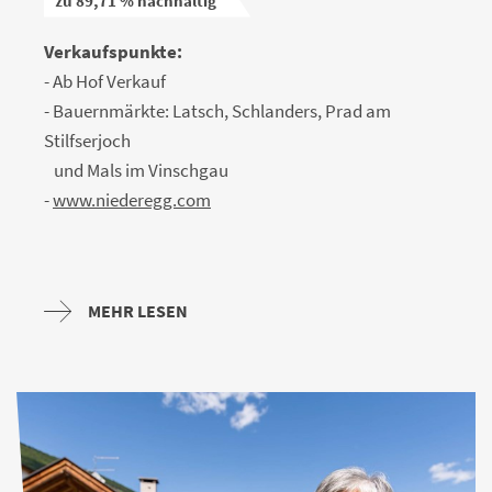
zu 89,71 % nachhaltig
Verkaufspunkte:
- Ab Hof Verkauf
- Bauernmärkte: Latsch, Schlanders, Prad am
Stilfserjoch
und Mals im Vinschgau
-
www.niederegg.com
MEHR LESEN