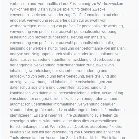
verbessern und, vorbehaltlich Ihrer Zustimmung, zu Werbezwecken.
Wir können Ihre Daten zum Beispiel für folgende Zwecke
verwenden: speichern von oder zugriff auf informationen auf einem
endgerät, verwendung reduzierter daten zur auswahl von
werbeanzeigen, erstellung von profilen für personalisierte werbung,
verwendung von profilen zur auswahl personalisierter werbung,
erstellung von profilen zur personalisierung von inhalten,
verwendung von profilen zur auswahl personalisierter inhalte,
messung der werbeleistung, messung der performance von inhalten,
analyse von zielgruppen durch statistiken oder kombinationen von
daten aus verschiedenen quellen, entwicklung und verbesserung
der angebote, verwendung reduzierter daten zur auswahl von
inhalten, gewährleistung der sicherheit, verhinderung und
AMT FÜR DEN NATIONALPARK STILFSERJOCH
aufdeckung von betrug und fehlerbehebung, bereitstellung und
anzeige von werbung und inhalten, ihre entscheidungen zum
datenschutz speichern und übermitteln, abgleichung und
SOCIAL-MEDIA-RICHTLINIEN
|
IMPRESSUM
|
SITEMAP
|
COOKIE-RICHTLINIE
|
kombination von daten aus unterschiedlichen quellen, verknüpfung
PRIVACY
|
Cookie Präferenzen
verschiedener endgeräte, identifikation von endgeräten anhand
automatisch übermittelter informationen, verwendung genauer
standortdaten, geräte anhand von aktiv angeforderten informationen
identifizieren. Es steht Ihnen frei, Ihre Zustimmung zu erteilen, zu
verweigern oder zu widerrufen, ohne dass dies zu wesentlichen
Einschränkungen führt. Wenn Sie auf „Cookies akzeptieren" klicken,
erklären Sie sich mit der Verwendung von Cookies und ähnlichen
KONTAKTE
BESUCHERZENTREN
Tools einverstanden. Verwenden Sie die Schaltfläche „Einstellungen