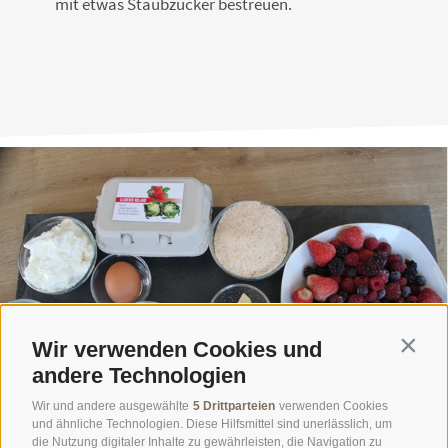
mit etwas Staubzucker bestreuen.
Wir verwenden Cookies und
Contin
andere Technologien
Wir und andere ausgewählte
5 Drittparteien
verwenden Cookies
und ähnliche Technologien. Diese Hilfsmittel sind unerlässlich, um
die Nutzung digitaler Inhalte zu gewährleisten, die Navigation zu