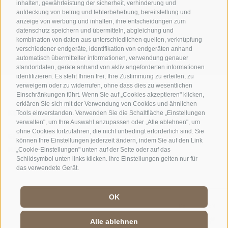
inhalten, gewährleistung der sicherheit, verhinderung und
AMT FÜR DEN NATIONALPARK STILFSERJOCH
aufdeckung von betrug und fehlerbehebung, bereitstellung und
anzeige von werbung und inhalten, ihre entscheidungen zum
SOCIAL-MEDIA-RICHTLINIEN
|
IMPRESSUM
|
SITEMAP
|
COOKIE-RICHTLINIE
|
datenschutz speichern und übermitteln, abgleichung und
kombination von daten aus unterschiedlichen quellen, verknüpfung
PRIVACY
|
Cookie Präferenzen
verschiedener endgeräte, identifikation von endgeräten anhand
automatisch übermittelter informationen, verwendung genauer
standortdaten, geräte anhand von aktiv angeforderten informationen
identifizieren. Es steht Ihnen frei, Ihre Zustimmung zu erteilen, zu
verweigern oder zu widerrufen, ohne dass dies zu wesentlichen
Einschränkungen führt. Wenn Sie auf „Cookies akzeptieren" klicken,
erklären Sie sich mit der Verwendung von Cookies und ähnlichen
KONTAKTE
BESUCHERZENTREN
Tools einverstanden. Verwenden Sie die Schaltfläche „Einstellungen
verwalten", um Ihre Auswahl anzupassen oder „Alle ablehnen", um
ohne Cookies fortzufahren, die nicht unbedingt erforderlich sind. Sie
GEFÜHRTE
SCHULEN
können Ihre Einstellungen jederzeit ändern, indem Sie auf den Link
NATURERLEBNISSE
„Cookie-Einstellungen" unten auf der Seite oder auf das
Schildsymbol unten links klicken. Ihre Einstellungen gelten nur für
das verwendete Gerät.
OK
DE
//
IT
//
EN
Alle ablehnen