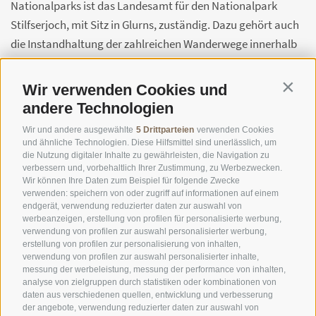
Nationalparks ist das Landesamt für den Nationalpark
Stilfserjoch, mit Sitz in Glurns, zuständig. Dazu gehört auch
die Instandhaltung der zahlreichen Wanderwege innerhalb
dieses Gebiets.
Wir verwenden Cookies und
Contin
Ob Sie also eine kurze Pause während einer Wanderung
andere Technologien
einlegen oder einen gemütlichen Tag mit Familie und
Wir und andere ausgewählte
5 Drittparteien
verwenden Cookies
Freunden verbringen möchten – wir wünschen Ihnen einen
und ähnliche Technologien. Diese Hilfsmittel sind unerlässlich, um
angenehmen Aufenthalt auf den Picknick-Plätzen im
die Nutzung digitaler Inhalte zu gewährleisten, die Navigation zu
verbessern und, vorbehaltlich Ihrer Zustimmung, zu Werbezwecken.
Nationalpark!
Wir können Ihre Daten zum Beispiel für folgende Zwecke
verwenden: speichern von oder zugriff auf informationen auf einem
endgerät, verwendung reduzierter daten zur auswahl von
werbeanzeigen, erstellung von profilen für personalisierte werbung,
verwendung von profilen zur auswahl personalisierter werbung,
erstellung von profilen zur personalisierung von inhalten,
verwendung von profilen zur auswahl personalisierter inhalte,
messung der werbeleistung, messung der performance von inhalten,
analyse von zielgruppen durch statistiken oder kombinationen von
daten aus verschiedenen quellen, entwicklung und verbesserung
der angebote, verwendung reduzierter daten zur auswahl von