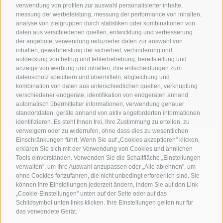
verwendung von profilen zur auswahl personalisierter inhalte,
messung der werbeleistung, messung der performance von inhalten,
analyse von zielgruppen durch statistiken oder kombinationen von
daten aus verschiedenen quellen, entwicklung und verbesserung
der angebote, verwendung reduzierter daten zur auswahl von
inhalten, gewährleistung der sicherheit, verhinderung und
AMT FÜR DEN NATIONALPARK STILFSERJOCH
aufdeckung von betrug und fehlerbehebung, bereitstellung und
anzeige von werbung und inhalten, ihre entscheidungen zum
SOCIAL-MEDIA-RICHTLINIEN
|
IMPRESSUM
|
SITEMAP
|
COOKIE-RICHTLINIE
|
datenschutz speichern und übermitteln, abgleichung und
kombination von daten aus unterschiedlichen quellen, verknüpfung
PRIVACY
|
Cookie Präferenzen
verschiedener endgeräte, identifikation von endgeräten anhand
automatisch übermittelter informationen, verwendung genauer
standortdaten, geräte anhand von aktiv angeforderten informationen
identifizieren. Es steht Ihnen frei, Ihre Zustimmung zu erteilen, zu
verweigern oder zu widerrufen, ohne dass dies zu wesentlichen
Einschränkungen führt. Wenn Sie auf „Cookies akzeptieren" klicken,
erklären Sie sich mit der Verwendung von Cookies und ähnlichen
KONTAKTE
BESUCHERZENTREN
Tools einverstanden. Verwenden Sie die Schaltfläche „Einstellungen
verwalten", um Ihre Auswahl anzupassen oder „Alle ablehnen", um
ohne Cookies fortzufahren, die nicht unbedingt erforderlich sind. Sie
GEFÜHRTE
SCHULEN
können Ihre Einstellungen jederzeit ändern, indem Sie auf den Link
NATURERLEBNISSE
„Cookie-Einstellungen" unten auf der Seite oder auf das
Schildsymbol unten links klicken. Ihre Einstellungen gelten nur für
das verwendete Gerät.