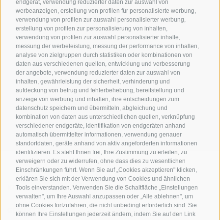
endgerät, verwendung reduzierter daten zur auswahl von
werbeanzeigen, erstellung von profilen für personalisierte werbung,
verwendung von profilen zur auswahl personalisierter werbung,
erstellung von profilen zur personalisierung von inhalten,
verwendung von profilen zur auswahl personalisierter inhalte,
messung der werbeleistung, messung der performance von inhalten,
analyse von zielgruppen durch statistiken oder kombinationen von
daten aus verschiedenen quellen, entwicklung und verbesserung
der angebote, verwendung reduzierter daten zur auswahl von
inhalten, gewährleistung der sicherheit, verhinderung und
AMT FÜR DEN NATIONALPARK STILFSERJOCH
aufdeckung von betrug und fehlerbehebung, bereitstellung und
anzeige von werbung und inhalten, ihre entscheidungen zum
datenschutz speichern und übermitteln, abgleichung und
SOCIAL-MEDIA-RICHTLINIEN
|
IMPRESSUM
|
SITEMAP
|
COOKIE-RICHTLINIE
|
kombination von daten aus unterschiedlichen quellen, verknüpfung
PRIVACY
|
Cookie Präferenzen
verschiedener endgeräte, identifikation von endgeräten anhand
automatisch übermittelter informationen, verwendung genauer
standortdaten, geräte anhand von aktiv angeforderten informationen
identifizieren. Es steht Ihnen frei, Ihre Zustimmung zu erteilen, zu
verweigern oder zu widerrufen, ohne dass dies zu wesentlichen
Einschränkungen führt. Wenn Sie auf „Cookies akzeptieren" klicken,
erklären Sie sich mit der Verwendung von Cookies und ähnlichen
KONTAKTE
BESUCHERZENTREN
Tools einverstanden. Verwenden Sie die Schaltfläche „Einstellungen
verwalten", um Ihre Auswahl anzupassen oder „Alle ablehnen", um
ohne Cookies fortzufahren, die nicht unbedingt erforderlich sind. Sie
GEFÜHRTE
SCHULEN
können Ihre Einstellungen jederzeit ändern, indem Sie auf den Link