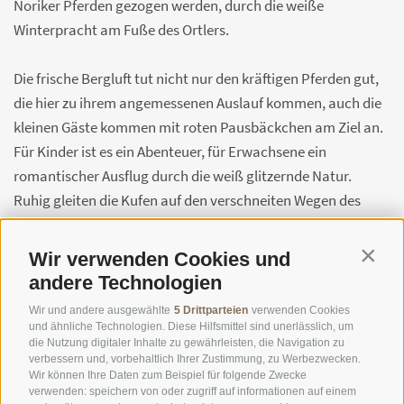
Noriker Pferden gezogen werden, durch die weiße
Winterpracht am Fuße des Ortlers.
Die frische Bergluft tut nicht nur den kräftigen Pferden gut,
die hier zu ihrem angemessenen Auslauf kommen, auch die
kleinen Gäste kommen mit roten Pausbäckchen am Ziel an.
Für Kinder ist es ein Abenteuer, für Erwachsene ein
romantischer Ausflug durch die weiß glitzernde Natur.
Ruhig gleiten die Kufen auf den verschneiten Wegen des
Tales unter den mächtigen Dreitausendern dahin, während
man das herrlich sonnige Winterpanorama genießen kann.
Wir verwenden Cookies und
Contin
Auf einem umweltbewussten, historischen Transportmittel,
andere Technologien
das einst die einzige Möglichkeit war, rasch ins Tal zu
Wir und andere ausgewählte
5 Drittparteien
verwenden Cookies
gelangen.
und ähnliche Technologien. Diese Hilfsmittel sind unerlässlich, um
die Nutzung digitaler Inhalte zu gewährleisten, die Navigation zu
verbessern und, vorbehaltlich Ihrer Zustimmung, zu Werbezwecken.
Informationen und Anmeldung unter +39 338 799 4482
Wir können Ihre Daten zum Beispiel für folgende Zwecke
verwenden: speichern von oder zugriff auf informationen auf einem