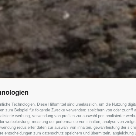
hnologien
che Technologien. Diese Hilfsmittel sind unerlässlich, um die Nutzung digita
n zum Beispiel für folgende Zwecke verwenden: speichern von oder zugriff a
lisierte werbung, verwendung von profilen zur auswahl personalisierter werbun
 der werbeleistung, messung der performance von inhalten, analyse von zielgr
wendung reduzierter daten zur auswahl von inhalten, gewährleistung der sich
ihre entscheidungen zum datenschutz speichern und übermitteln, abgleichung 