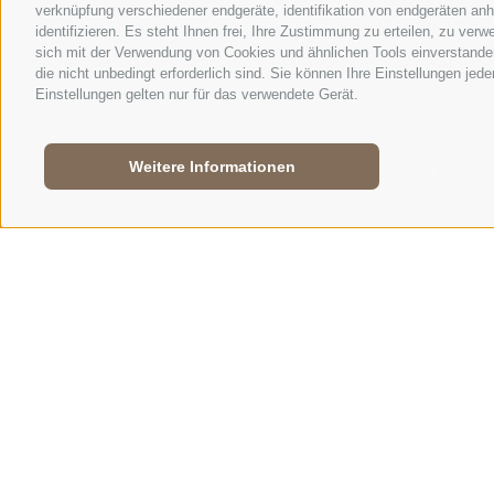
verknüpfung verschiedener endgeräte, identifikation von endgeräten an
identifizieren. Es steht Ihnen frei, Ihre Zustimmung zu erteilen, zu ve
sich mit der Verwendung von Cookies und ähnlichen Tools einverstanden
die nicht unbedingt erforderlich sind. Sie können Ihre Einstellungen jed
Einstellungen gelten nur für das verwendete Gerät.
Weitere Informationen
DER NATIONALPARK
GEOLOGIE UND GEOMORPHOLOGIE
G
GEOLOGISCHE
CEVEDALE-G