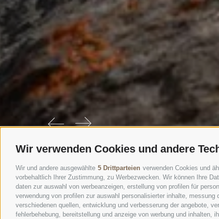
Wir verwenden Cookies und andere Tec
Wir und andere ausgewählte
5 Drittparteien
verwenden Cookies und ähnli
vorbehaltlich Ihrer Zustimmung, zu Werbezwecken. Wir können Ihre Date
daten zur auswahl von werbeanzeigen, erstellung von profilen für persona
verwendung von profilen zur auswahl personalisierter inhalte, messung
verschiedenen quellen, entwicklung und verbesserung der angebote, ver
fehlerbehebung, bereitstellung und anzeige von werbung und inhalten, 