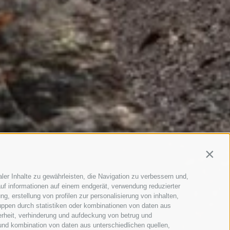
Contin
ler Inhalte zu gewährleisten, die Navigation zu verbessern und,
uf informationen auf einem endgerät, verwendung reduzierter
g, erstellung von profilen zur personalisierung von inhalten,
uppen durch statistiken oder kombinationen von daten aus
erheit, verhinderung und aufdeckung von betrug und
und kombination von daten aus unterschiedlichen quellen,