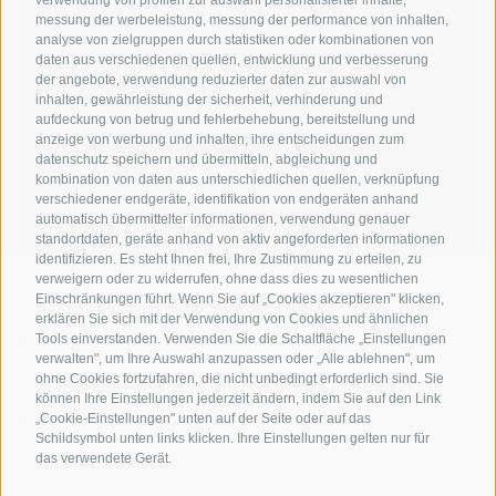
messung der werbeleistung, messung der performance von inhalten,
analyse von zielgruppen durch statistiken oder kombinationen von
daten aus verschiedenen quellen, entwicklung und verbesserung
der angebote, verwendung reduzierter daten zur auswahl von
inhalten, gewährleistung der sicherheit, verhinderung und
AMT FÜR DEN NATIONALPARK STILFSERJOCH
aufdeckung von betrug und fehlerbehebung, bereitstellung und
anzeige von werbung und inhalten, ihre entscheidungen zum
datenschutz speichern und übermitteln, abgleichung und
SOCIAL-MEDIA-RICHTLINIEN
|
IMPRESSUM
|
SITEMAP
|
COOKIE-RICHTLINIE
|
kombination von daten aus unterschiedlichen quellen, verknüpfung
PRIVACY
|
Cookie Präferenzen
verschiedener endgeräte, identifikation von endgeräten anhand
automatisch übermittelter informationen, verwendung genauer
standortdaten, geräte anhand von aktiv angeforderten informationen
identifizieren. Es steht Ihnen frei, Ihre Zustimmung zu erteilen, zu
verweigern oder zu widerrufen, ohne dass dies zu wesentlichen
Einschränkungen führt. Wenn Sie auf „Cookies akzeptieren" klicken,
erklären Sie sich mit der Verwendung von Cookies und ähnlichen
KONTAKTE
BESUCHERZENTREN
Tools einverstanden. Verwenden Sie die Schaltfläche „Einstellungen
verwalten", um Ihre Auswahl anzupassen oder „Alle ablehnen", um
ohne Cookies fortzufahren, die nicht unbedingt erforderlich sind. Sie
GEFÜHRTE
SCHULEN
können Ihre Einstellungen jederzeit ändern, indem Sie auf den Link
NATURERLEBNISSE
„Cookie-Einstellungen" unten auf der Seite oder auf das
Schildsymbol unten links klicken. Ihre Einstellungen gelten nur für
das verwendete Gerät.