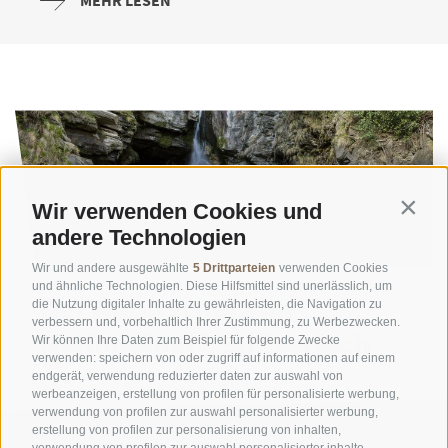
MEHR LESEN
Wir verwenden Cookies und
Contin
andere Technologien
Wir und andere ausgewählte
5 Drittparteien
verwenden Cookies
und ähnliche Technologien. Diese Hilfsmittel sind unerlässlich, um
Der Naturschutz im
die Nutzung digitaler Inhalte zu gewährleisten, die Navigation zu
verbessern und, vorbehaltlich Ihrer Zustimmung, zu Werbezwecken.
Nationalpark Stilfserjoch
Wir können Ihre Daten zum Beispiel für folgende Zwecke
verwenden: speichern von oder zugriff auf informationen auf einem
endgerät, verwendung reduzierter daten zur auswahl von
MEHR LESEN
werbeanzeigen, erstellung von profilen für personalisierte werbung,
verwendung von profilen zur auswahl personalisierter werbung,
erstellung von profilen zur personalisierung von inhalten,
verwendung von profilen zur auswahl personalisierter inhalte,