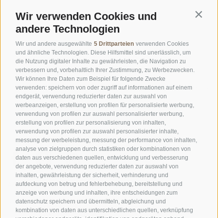
Wir verwenden Cookies und
Contin
andere Technologien
Wir und andere ausgewählte
5 Drittparteien
verwenden Cookies
und ähnliche Technologien. Diese Hilfsmittel sind unerlässlich, um
die Nutzung digitaler Inhalte zu gewährleisten, die Navigation zu
verbessern und, vorbehaltlich Ihrer Zustimmung, zu Werbezwecken.
Wir können Ihre Daten zum Beispiel für folgende Zwecke
©
OpenStreetMap
contributors
verwenden: speichern von oder zugriff auf informationen auf einem
endgerät, verwendung reduzierter daten zur auswahl von
werbeanzeigen, erstellung von profilen für personalisierte werbung,
verwendung von profilen zur auswahl personalisierter werbung,
erstellung von profilen zur personalisierung von inhalten,
verwendung von profilen zur auswahl personalisierter inhalte,
messung der werbeleistung, messung der performance von inhalten,
analyse von zielgruppen durch statistiken oder kombinationen von
daten aus verschiedenen quellen, entwicklung und verbesserung
der angebote, verwendung reduzierter daten zur auswahl von
inhalten, gewährleistung der sicherheit, verhinderung und
AMT FÜR DEN NATIONALPARK STILFSERJOCH
aufdeckung von betrug und fehlerbehebung, bereitstellung und
anzeige von werbung und inhalten, ihre entscheidungen zum
datenschutz speichern und übermitteln, abgleichung und
SOCIAL-MEDIA-RICHTLINIEN
|
IMPRESSUM
|
SITEMAP
|
COOKIE-RICHTLINIE
|
kombination von daten aus unterschiedlichen quellen, verknüpfung
PRIVACY
|
Cookie Präferenzen