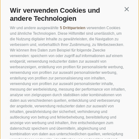
Wir verwenden Cookies und
Contin
andere Technologien
Wir und andere ausgewählte
5 Drittparteien
verwenden Cookies
und ähnliche Technologien. Diese Hilfsmittel sind unerlässlich, um
die Nutzung digitaler Inhalte zu gewährleisten, die Navigation zu
verbessern und, vorbehaltlich Ihrer Zustimmung, zu Werbezwecken.
Wir können Ihre Daten zum Beispiel für folgende Zwecke
©
OpenStreetMap
contributors
verwenden: speichern von oder zugriff auf informationen auf einem
endgerät, verwendung reduzierter daten zur auswahl von
werbeanzeigen, erstellung von profilen für personalisierte werbung,
verwendung von profilen zur auswahl personalisierter werbung,
erstellung von profilen zur personalisierung von inhalten,
verwendung von profilen zur auswahl personalisierter inhalte,
messung der werbeleistung, messung der performance von inhalten,
analyse von zielgruppen durch statistiken oder kombinationen von
daten aus verschiedenen quellen, entwicklung und verbesserung
der angebote, verwendung reduzierter daten zur auswahl von
inhalten, gewährleistung der sicherheit, verhinderung und
AMT FÜR DEN NATIONALPARK STILFSERJOCH
aufdeckung von betrug und fehlerbehebung, bereitstellung und
anzeige von werbung und inhalten, ihre entscheidungen zum
datenschutz speichern und übermitteln, abgleichung und
SOCIAL-MEDIA-RICHTLINIEN
|
IMPRESSUM
|
SITEMAP
|
COOKIE-RICHTLINIE
|
kombination von daten aus unterschiedlichen quellen, verknüpfung
PRIVACY
|
Cookie Präferenzen