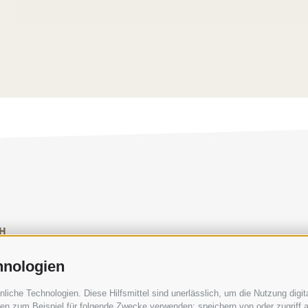
H
SOCIAL-MEDIA-RICHTLINIEN
|
IMPRESSUM
|
SITEM
hnologien
che Technologien. Diese Hilfsmittel sind unerlässlich, um die Nutzung digita
n zum Beispiel für folgende Zwecke verwenden: speichern von oder zugriff a