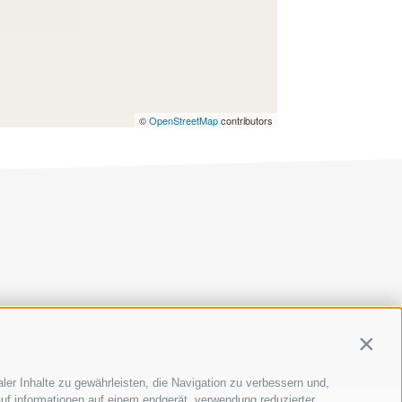
©
OpenStreetMap
contributors
AP
|
COOKIE-RICHTLINIE
|
PRIVACY
|
Cookie Präferenzen
Contin
ler Inhalte zu gewährleisten, die Navigation zu verbessern und,
uf informationen auf einem endgerät, verwendung reduzierter