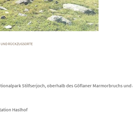
E UND RÜCKZUGSORTE
 Nationalpark Stilfserjoch, oberhalb des Göflaner Marmorbruchs und
tation Haslhof