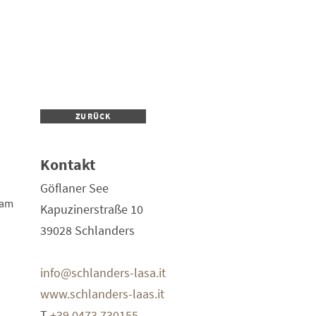
ZURÜCK
Kontakt
Göflaner See
 am
Kapuzinerstraße 10
39028
Schlanders
info@schlanders-lasa.it
www.schlanders-laas.it
T
+39 0473 730155