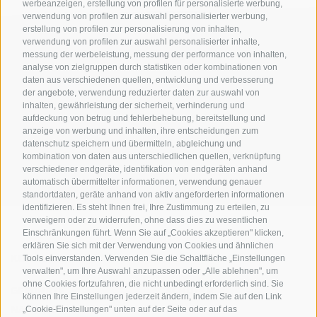
werbeanzeigen, erstellung von profilen für personalisierte werbung,
verwendung von profilen zur auswahl personalisierter werbung,
erstellung von profilen zur personalisierung von inhalten,
verwendung von profilen zur auswahl personalisierter inhalte,
messung der werbeleistung, messung der performance von inhalten,
analyse von zielgruppen durch statistiken oder kombinationen von
daten aus verschiedenen quellen, entwicklung und verbesserung
der angebote, verwendung reduzierter daten zur auswahl von
inhalten, gewährleistung der sicherheit, verhinderung und
AMT FÜR DEN NATIONALPARK STILFSERJOCH
aufdeckung von betrug und fehlerbehebung, bereitstellung und
anzeige von werbung und inhalten, ihre entscheidungen zum
SOCIAL-MEDIA-RICHTLINIEN
|
IMPRESSUM
|
SITEMAP
|
COOKIE-RICHTLINIE
|
datenschutz speichern und übermitteln, abgleichung und
kombination von daten aus unterschiedlichen quellen, verknüpfung
PRIVACY
|
Cookie Präferenzen
verschiedener endgeräte, identifikation von endgeräten anhand
automatisch übermittelter informationen, verwendung genauer
standortdaten, geräte anhand von aktiv angeforderten informationen
identifizieren. Es steht Ihnen frei, Ihre Zustimmung zu erteilen, zu
verweigern oder zu widerrufen, ohne dass dies zu wesentlichen
Einschränkungen führt. Wenn Sie auf „Cookies akzeptieren" klicken,
erklären Sie sich mit der Verwendung von Cookies und ähnlichen
KONTAKTE
BESUCHERZENTREN
Tools einverstanden. Verwenden Sie die Schaltfläche „Einstellungen
verwalten", um Ihre Auswahl anzupassen oder „Alle ablehnen", um
ohne Cookies fortzufahren, die nicht unbedingt erforderlich sind. Sie
GEFÜHRTE
SCHULEN
können Ihre Einstellungen jederzeit ändern, indem Sie auf den Link
NATURERLEBNISSE
„Cookie-Einstellungen" unten auf der Seite oder auf das