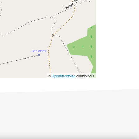
©
OpenStreetMap
contributors