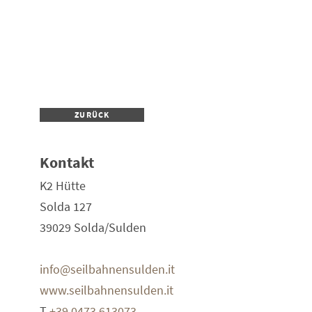
ZURÜCK
Kontakt
K2 Hütte
Solda 127
39029
Solda/Sulden
info@seilbahnensulden.it
www.seilbahnensulden.it
T
+39 0473 613073