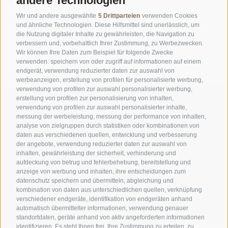
andere Technologien
Wir und andere ausgewählte
5 Drittparteien
verwenden Cookies
und ähnliche Technologien. Diese Hilfsmittel sind unerlässlich, um
die Nutzung digitaler Inhalte zu gewährleisten, die Navigation zu
verbessern und, vorbehaltlich Ihrer Zustimmung, zu Werbezwecken.
Wir können Ihre Daten zum Beispiel für folgende Zwecke
verwenden: speichern von oder zugriff auf informationen auf einem
endgerät, verwendung reduzierter daten zur auswahl von
werbeanzeigen, erstellung von profilen für personalisierte werbung,
verwendung von profilen zur auswahl personalisierter werbung,
erstellung von profilen zur personalisierung von inhalten,
verwendung von profilen zur auswahl personalisierter inhalte,
messung der werbeleistung, messung der performance von inhalten,
analyse von zielgruppen durch statistiken oder kombinationen von
daten aus verschiedenen quellen, entwicklung und verbesserung
der angebote, verwendung reduzierter daten zur auswahl von
inhalten, gewährleistung der sicherheit, verhinderung und
AMT FÜR DEN NATIONALPARK STILFSERJOCH
aufdeckung von betrug und fehlerbehebung, bereitstellung und
anzeige von werbung und inhalten, ihre entscheidungen zum
SOCIAL-MEDIA-RICHTLINIEN
|
IMPRESSUM
|
SITEMAP
|
COOKIE-RICHTLINIE
|
datenschutz speichern und übermitteln, abgleichung und
kombination von daten aus unterschiedlichen quellen, verknüpfung
PRIVACY
|
Cookie Präferenzen
verschiedener endgeräte, identifikation von endgeräten anhand
automatisch übermittelter informationen, verwendung genauer
standortdaten, geräte anhand von aktiv angeforderten informationen
identifizieren. Es steht Ihnen frei, Ihre Zustimmung zu erteilen, zu