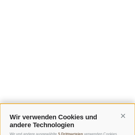
Wir verwenden Cookies und
Contin
andere Technologien
Wir und andere ausgewählte
5 Drittparteien
verwenden Cookies