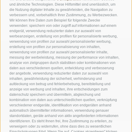
und ähnliche Technologien. Diese Hilfsmittel sind unerlässlich, um
die Nutzung digitaler Inhalte zu gewährleisten, die Navigation zu
verbessern und, vorbehaltlich Ihrer Zustimmung, zu Werbezwecken.
Wir können Ihre Daten zum Beispiel für folgende Zwecke
verwenden: speichern von oder zugriff auf informationen auf einem
endgerät, verwendung reduzierter daten zur auswahl von
werbeanzeigen, erstellung von profilen für personalisierte werbung,
verwendung von profilen zur auswahl personalisierter werbung,
erstellung von profilen zur personalisierung von inhalten,
verwendung von profilen zur auswahl personalisierter inhalte,
messung der werbeleistung, messung der performance von inhalten,
analyse von zielgruppen durch statistiken oder kombinationen von
daten aus verschiedenen quellen, entwicklung und verbesserung
der angebote, verwendung reduzierter daten zur auswahl von
inhalten, gewährleistung der sicherheit, verhinderung und
AMT FÜR DEN NATIONALPARK STILFSERJOCH
aufdeckung von betrug und fehlerbehebung, bereitstellung und
anzeige von werbung und inhalten, ihre entscheidungen zum
datenschutz speichern und übermitteln, abgleichung und
SOCIAL-MEDIA-RICHTLINIEN
|
IMPRESSUM
|
SITEMAP
|
COOKIE-RICHTLINIE
|
kombination von daten aus unterschiedlichen quellen, verknüpfung
PRIVACY
|
Cookie Präferenzen
verschiedener endgeräte, identifikation von endgeräten anhand
automatisch übermittelter informationen, verwendung genauer
standortdaten, geräte anhand von aktiv angeforderten informationen
identifizieren. Es steht Ihnen frei, Ihre Zustimmung zu erteilen, zu
verweigern oder zu widerrufen, ohne dass dies zu wesentlichen
Einschränkungen führt. Wenn Sie auf „Cookies akzeptieren" klicken,