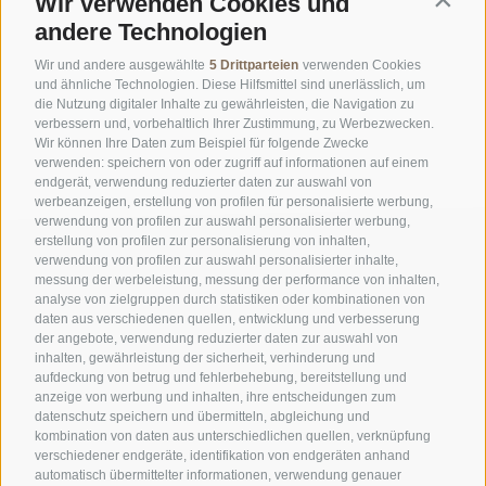
Wir verwenden Cookies und
Contin
andere Technologien
Wir und andere ausgewählte
5 Drittparteien
verwenden Cookies
und ähnliche Technologien. Diese Hilfsmittel sind unerlässlich, um
die Nutzung digitaler Inhalte zu gewährleisten, die Navigation zu
verbessern und, vorbehaltlich Ihrer Zustimmung, zu Werbezwecken.
Wir können Ihre Daten zum Beispiel für folgende Zwecke
verwenden: speichern von oder zugriff auf informationen auf einem
endgerät, verwendung reduzierter daten zur auswahl von
werbeanzeigen, erstellung von profilen für personalisierte werbung,
verwendung von profilen zur auswahl personalisierter werbung,
erstellung von profilen zur personalisierung von inhalten,
verwendung von profilen zur auswahl personalisierter inhalte,
messung der werbeleistung, messung der performance von inhalten,
analyse von zielgruppen durch statistiken oder kombinationen von
daten aus verschiedenen quellen, entwicklung und verbesserung
der angebote, verwendung reduzierter daten zur auswahl von
inhalten, gewährleistung der sicherheit, verhinderung und
AMT FÜR DEN NATIONALPARK STILFSERJOCH
aufdeckung von betrug und fehlerbehebung, bereitstellung und
anzeige von werbung und inhalten, ihre entscheidungen zum
datenschutz speichern und übermitteln, abgleichung und
SOCIAL-MEDIA-RICHTLINIEN
|
IMPRESSUM
|
SITEMAP
|
COOKIE-RICHTLINIE
|
kombination von daten aus unterschiedlichen quellen, verknüpfung
PRIVACY
|
Cookie Präferenzen
verschiedener endgeräte, identifikation von endgeräten anhand
automatisch übermittelter informationen, verwendung genauer