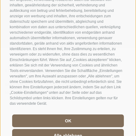
inhalten, gewährleistung der sicherheit, verhinderung und
AMT FÜR DEN NATIONALPARK STILFSERJOCH
aufdeckung von betrug und fehlerbehebung, bereitstellung und
anzeige von werbung und inhalten, ihre entscheidungen zum
SOCIAL-MEDIA-RICHTLINIEN
|
IMPRESSUM
|
SITEMAP
|
COOKIE-RICHTLINIE
|
datenschutz speichern und übermitteln, abgleichung und
kombination von daten aus unterschiedlichen quellen, verknüpfung
PRIVACY
|
Cookie Präferenzen
verschiedener endgeräte, identifikation von endgeräten anhand
automatisch übermittelter informationen, verwendung genauer
standortdaten, geräte anhand von aktiv angeforderten informationen
identifizieren. Es steht Ihnen frei, Ihre Zustimmung zu erteilen, zu
verweigern oder zu widerrufen, ohne dass dies zu wesentlichen
Einschränkungen führt. Wenn Sie auf „Cookies akzeptieren" klicken,
erklären Sie sich mit der Verwendung von Cookies und ähnlichen
KONTAKTE
BESUCHERZENTREN
Tools einverstanden. Verwenden Sie die Schaltfläche „Einstellungen
verwalten", um Ihre Auswahl anzupassen oder „Alle ablehnen", um
ohne Cookies fortzufahren, die nicht unbedingt erforderlich sind. Sie
GEFÜHRTE
SCHULEN
können Ihre Einstellungen jederzeit ändern, indem Sie auf den Link
NATURERLEBNISSE
„Cookie-Einstellungen" unten auf der Seite oder auf das
Schildsymbol unten links klicken. Ihre Einstellungen gelten nur für
das verwendete Gerät.
OK
DE
//
IT
//
EN
Alle ablehnen