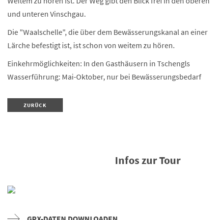
Weitem zu hören ist. Der Weg gibt den Blick frei in den oberen
und unteren Vinschgau.
Die "Waalschelle", die über dem Bewässerungskanal an einer
Lärche befestigt ist, ist schon von weitem zu hören.
Einkehrmöglichkeiten: In den Gasthäusern in Tschengls
Wasserführung: Mai-Oktober, nur bei Bewässerungsbedarf
ZURÜCK
Infos zur Tour
GPX-DATEN DOWNLOADEN