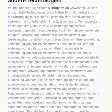
andere Technologien
Wir und andere ausgewählte
5 Drittparteien
verwenden Cookies
und ähnliche Technologien. Diese Hilfsmittel sind unerlässlich, um
die Nutzung digitaler Inhalte zu gewährleisten, die Navigation zu
verbessern und, vorbehaltlich Ihrer Zustimmung, zu Werbezwecken.
Wir können Ihre Daten zum Beispiel für folgende Zwecke
verwenden: speichern von oder zugriff auf informationen auf einem
endgerät, verwendung reduzierter daten zur auswahl von
werbeanzeigen, erstellung von profilen für personalisierte werbung,
verwendung von profilen zur auswahl personalisierter werbung,
erstellung von profilen zur personalisierung von inhalten,
verwendung von profilen zur auswahl personalisierter inhalte,
messung der werbeleistung, messung der performance von inhalten,
analyse von zielgruppen durch statistiken oder kombinationen von
daten aus verschiedenen quellen, entwicklung und verbesserung
der angebote, verwendung reduzierter daten zur auswahl von
inhalten, gewährleistung der sicherheit, verhinderung und
AMT FÜR DEN NATIONALPARK STILFSERJOCH
aufdeckung von betrug und fehlerbehebung, bereitstellung und
anzeige von werbung und inhalten, ihre entscheidungen zum
datenschutz speichern und übermitteln, abgleichung und
SOCIAL-MEDIA-RICHTLINIEN
|
IMPRESSUM
|
SITEMAP
|
COOKIE-RICHTLINIE
|
kombination von daten aus unterschiedlichen quellen, verknüpfung
PRIVACY
|
Cookie Präferenzen
verschiedener endgeräte, identifikation von endgeräten anhand
automatisch übermittelter informationen, verwendung genauer
standortdaten, geräte anhand von aktiv angeforderten informationen
identifizieren. Es steht Ihnen frei, Ihre Zustimmung zu erteilen, zu