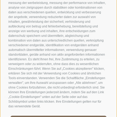
messung der werbeleistung, messung der performance von inhalten,
analyse von zielgruppen durch statistiken oder kombinationen von
daten aus verschiedenen quellen, entwicklung und verbesserung
der angebote, verwendung reduzierter daten zur auswahl von
inhalten, gewährleistung der sicherheit, verhinderung und
AMT FÜR DEN NATIONALPARK STILFSERJOCH
aufdeckung von betrug und fehlerbehebung, bereitstellung und
anzeige von werbung und inhalten, ihre entscheidungen zum
SOCIAL-MEDIA-RICHTLINIEN
|
IMPRESSUM
|
SITEMAP
|
COOKIE-RICHTLINIE
|
datenschutz speichern und übermitteln, abgleichung und
kombination von daten aus unterschiedlichen quellen, verknüpfung
PRIVACY
|
Cookie Präferenzen
verschiedener endgeräte, identifikation von endgeräten anhand
automatisch übermittelter informationen, verwendung genauer
standortdaten, geräte anhand von aktiv angeforderten informationen
identifizieren. Es steht Ihnen frei, Ihre Zustimmung zu erteilen, zu
verweigern oder zu widerrufen, ohne dass dies zu wesentlichen
Einschränkungen führt. Wenn Sie auf „Cookies akzeptieren" klicken,
erklären Sie sich mit der Verwendung von Cookies und ähnlichen
KONTAKTE
BESUCHERZENTREN
Tools einverstanden. Verwenden Sie die Schaltfläche „Einstellungen
verwalten", um Ihre Auswahl anzupassen oder „Alle ablehnen", um
ohne Cookies fortzufahren, die nicht unbedingt erforderlich sind. Sie
GEFÜHRTE
SCHULEN
können Ihre Einstellungen jederzeit ändern, indem Sie auf den Link
NATURERLEBNISSE
„Cookie-Einstellungen" unten auf der Seite oder auf das
Schildsymbol unten links klicken. Ihre Einstellungen gelten nur für
das verwendete Gerät.