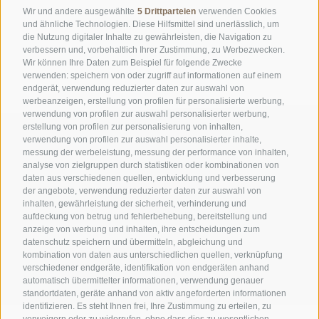
Wir und andere ausgewählte
5 Drittparteien
verwenden Cookies
und ähnliche Technologien. Diese Hilfsmittel sind unerlässlich, um
die Nutzung digitaler Inhalte zu gewährleisten, die Navigation zu
verbessern und, vorbehaltlich Ihrer Zustimmung, zu Werbezwecken.
Wir können Ihre Daten zum Beispiel für folgende Zwecke
verwenden: speichern von oder zugriff auf informationen auf einem
endgerät, verwendung reduzierter daten zur auswahl von
werbeanzeigen, erstellung von profilen für personalisierte werbung,
verwendung von profilen zur auswahl personalisierter werbung,
erstellung von profilen zur personalisierung von inhalten,
verwendung von profilen zur auswahl personalisierter inhalte,
messung der werbeleistung, messung der performance von inhalten,
analyse von zielgruppen durch statistiken oder kombinationen von
daten aus verschiedenen quellen, entwicklung und verbesserung
der angebote, verwendung reduzierter daten zur auswahl von
inhalten, gewährleistung der sicherheit, verhinderung und
AMT FÜR DEN NATIONALPARK STILFSERJOCH
aufdeckung von betrug und fehlerbehebung, bereitstellung und
anzeige von werbung und inhalten, ihre entscheidungen zum
datenschutz speichern und übermitteln, abgleichung und
SOCIAL-MEDIA-RICHTLINIEN
|
IMPRESSUM
|
SITEMAP
|
COOKIE-RICHTLINIE
|
kombination von daten aus unterschiedlichen quellen, verknüpfung
PRIVACY
|
Cookie Präferenzen
verschiedener endgeräte, identifikation von endgeräten anhand
automatisch übermittelter informationen, verwendung genauer
standortdaten, geräte anhand von aktiv angeforderten informationen
identifizieren. Es steht Ihnen frei, Ihre Zustimmung zu erteilen, zu
verweigern oder zu widerrufen, ohne dass dies zu wesentlichen