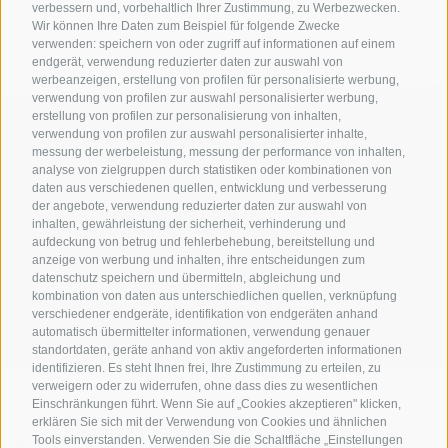
verbessern und, vorbehaltlich Ihrer Zustimmung, zu Werbezwecken.
Wir können Ihre Daten zum Beispiel für folgende Zwecke
verwenden: speichern von oder zugriff auf informationen auf einem
endgerät, verwendung reduzierter daten zur auswahl von
werbeanzeigen, erstellung von profilen für personalisierte werbung,
verwendung von profilen zur auswahl personalisierter werbung,
erstellung von profilen zur personalisierung von inhalten,
verwendung von profilen zur auswahl personalisierter inhalte,
messung der werbeleistung, messung der performance von inhalten,
analyse von zielgruppen durch statistiken oder kombinationen von
daten aus verschiedenen quellen, entwicklung und verbesserung
der angebote, verwendung reduzierter daten zur auswahl von
inhalten, gewährleistung der sicherheit, verhinderung und
AMT FÜR DEN NATIONALPARK STILFSERJOCH
aufdeckung von betrug und fehlerbehebung, bereitstellung und
anzeige von werbung und inhalten, ihre entscheidungen zum
datenschutz speichern und übermitteln, abgleichung und
SOCIAL-MEDIA-RICHTLINIEN
|
IMPRESSUM
|
SITEMAP
|
COOKIE-RICHTLINIE
|
kombination von daten aus unterschiedlichen quellen, verknüpfung
PRIVACY
|
Cookie Präferenzen
verschiedener endgeräte, identifikation von endgeräten anhand
automatisch übermittelter informationen, verwendung genauer
standortdaten, geräte anhand von aktiv angeforderten informationen
identifizieren. Es steht Ihnen frei, Ihre Zustimmung zu erteilen, zu
verweigern oder zu widerrufen, ohne dass dies zu wesentlichen
Einschränkungen führt. Wenn Sie auf „Cookies akzeptieren" klicken,
erklären Sie sich mit der Verwendung von Cookies und ähnlichen
KONTAKTE
BESUCHERZENTREN
Tools einverstanden. Verwenden Sie die Schaltfläche „Einstellungen