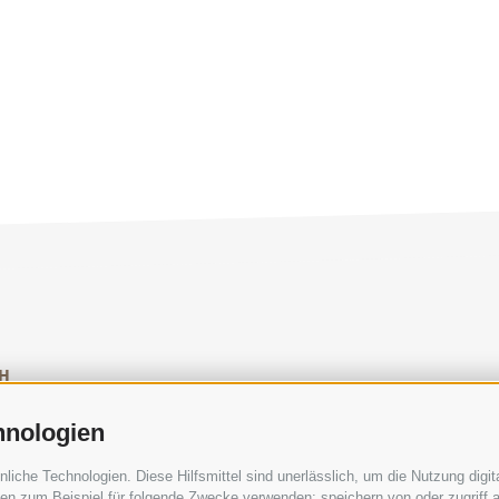
H
SOCIAL-MEDIA-RICHTLINIEN
|
IMPRESSUM
|
SITEM
hnologien
che Technologien. Diese Hilfsmittel sind unerlässlich, um die Nutzung digita
n zum Beispiel für folgende Zwecke verwenden: speichern von oder zugriff a