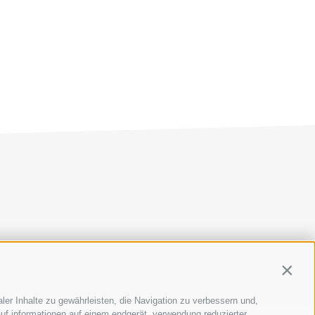
AP
|
COOKIE-RICHTLINIE
|
PRIVACY
|
Cookie Präferenzen
Contin
ler Inhalte zu gewährleisten, die Navigation zu verbessern und,
uf informationen auf einem endgerät, verwendung reduzierter