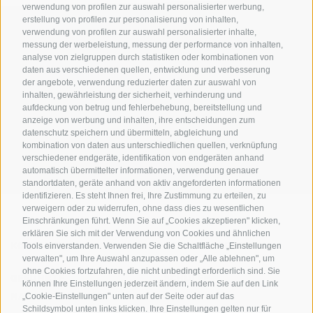
verwendung von profilen zur auswahl personalisierter werbung,
erstellung von profilen zur personalisierung von inhalten,
verwendung von profilen zur auswahl personalisierter inhalte,
messung der werbeleistung, messung der performance von inhalten,
analyse von zielgruppen durch statistiken oder kombinationen von
daten aus verschiedenen quellen, entwicklung und verbesserung
der angebote, verwendung reduzierter daten zur auswahl von
inhalten, gewährleistung der sicherheit, verhinderung und
AMT FÜR DEN NATIONALPARK STILFSERJOCH
aufdeckung von betrug und fehlerbehebung, bereitstellung und
anzeige von werbung und inhalten, ihre entscheidungen zum
datenschutz speichern und übermitteln, abgleichung und
SOCIAL-MEDIA-RICHTLINIEN
|
IMPRESSUM
|
SITEMAP
|
COOKIE-RICHTLINIE
|
kombination von daten aus unterschiedlichen quellen, verknüpfung
PRIVACY
|
Cookie Präferenzen
verschiedener endgeräte, identifikation von endgeräten anhand
automatisch übermittelter informationen, verwendung genauer
standortdaten, geräte anhand von aktiv angeforderten informationen
identifizieren. Es steht Ihnen frei, Ihre Zustimmung zu erteilen, zu
verweigern oder zu widerrufen, ohne dass dies zu wesentlichen
Einschränkungen führt. Wenn Sie auf „Cookies akzeptieren" klicken,
erklären Sie sich mit der Verwendung von Cookies und ähnlichen
KONTAKTE
BESUCHERZENTREN
Tools einverstanden. Verwenden Sie die Schaltfläche „Einstellungen
verwalten", um Ihre Auswahl anzupassen oder „Alle ablehnen", um
ohne Cookies fortzufahren, die nicht unbedingt erforderlich sind. Sie
GEFÜHRTE
SCHULEN
können Ihre Einstellungen jederzeit ändern, indem Sie auf den Link
NATURERLEBNISSE
„Cookie-Einstellungen" unten auf der Seite oder auf das
Schildsymbol unten links klicken. Ihre Einstellungen gelten nur für