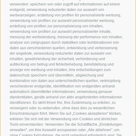
verwenden: speichern von oder zugriff auf informationen auf einem
endgerät, verwendung reduzierter daten zur auswahl von
werbeanzeigen, erstellung von profilen für personalisierte werbung,
verwendung von profilen zur auswahl personalisierter werbung,
erstellung von profilen zur personalisierung von inhalten,
verwendung von profilen zur auswahl personalisierter inhalte,
messung der werbeleistung, messung der performance von inhalten,
analyse von zielgruppen durch statistiken oder kombinationen von
daten aus verschiedenen quellen, entwicklung und verbesserung
der angebote, verwendung reduzierter daten zur auswahl von
inhalten, gewährleistung der sicherheit, verhinderung und
AMT FÜR DEN NATIONALPARK STILFSERJOCH
aufdeckung von betrug und fehlerbehebung, bereitstellung und
anzeige von werbung und inhalten, ihre entscheidungen zum
datenschutz speichern und übermitteln, abgleichung und
SOCIAL-MEDIA-RICHTLINIEN
|
IMPRESSUM
|
SITEMAP
|
COOKIE-RICHTLINIE
|
kombination von daten aus unterschiedlichen quellen, verknüpfung
PRIVACY
|
Cookie Präferenzen
verschiedener endgeräte, identifikation von endgeräten anhand
automatisch übermittelter informationen, verwendung genauer
standortdaten, geräte anhand von aktiv angeforderten informationen
identifizieren. Es steht Ihnen frei, Ihre Zustimmung zu erteilen, zu
verweigern oder zu widerrufen, ohne dass dies zu wesentlichen
Einschränkungen führt. Wenn Sie auf „Cookies akzeptieren" klicken,
erklären Sie sich mit der Verwendung von Cookies und ähnlichen
KONTAKTE
BESUCHERZENTREN
Tools einverstanden. Verwenden Sie die Schaltfläche „Einstellungen
verwalten", um Ihre Auswahl anzupassen oder „Alle ablehnen", um
ohne Cookies fortzufahren, die nicht unbedingt erforderlich sind. Sie