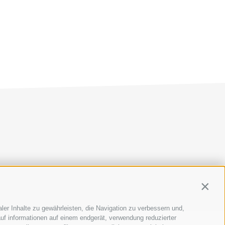
AP
|
COOKIE-RICHTLINIE
|
PRIVACY
|
Cookie Präferenzen
Contin
ler Inhalte zu gewährleisten, die Navigation zu verbessern und,
uf informationen auf einem endgerät, verwendung reduzierter