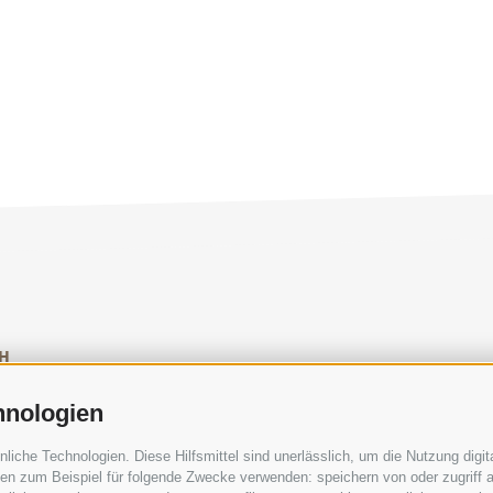
H
SOCIAL-MEDIA-RICHTLINIEN
|
IMPRESSUM
|
SITEM
hnologien
che Technologien. Diese Hilfsmittel sind unerlässlich, um die Nutzung digita
n zum Beispiel für folgende Zwecke verwenden: speichern von oder zugriff a