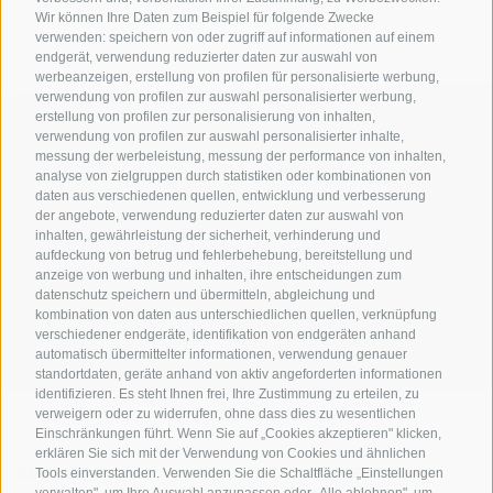
Wir können Ihre Daten zum Beispiel für folgende Zwecke
verwenden: speichern von oder zugriff auf informationen auf einem
endgerät, verwendung reduzierter daten zur auswahl von
werbeanzeigen, erstellung von profilen für personalisierte werbung,
verwendung von profilen zur auswahl personalisierter werbung,
erstellung von profilen zur personalisierung von inhalten,
verwendung von profilen zur auswahl personalisierter inhalte,
messung der werbeleistung, messung der performance von inhalten,
analyse von zielgruppen durch statistiken oder kombinationen von
daten aus verschiedenen quellen, entwicklung und verbesserung
der angebote, verwendung reduzierter daten zur auswahl von
inhalten, gewährleistung der sicherheit, verhinderung und
AMT FÜR DEN NATIONALPARK STILFSERJOCH
aufdeckung von betrug und fehlerbehebung, bereitstellung und
anzeige von werbung und inhalten, ihre entscheidungen zum
SOCIAL-MEDIA-RICHTLINIEN
|
IMPRESSUM
|
SITEMAP
|
COOKIE-RICHTLINIE
|
datenschutz speichern und übermitteln, abgleichung und
kombination von daten aus unterschiedlichen quellen, verknüpfung
PRIVACY
|
Cookie Präferenzen
verschiedener endgeräte, identifikation von endgeräten anhand
automatisch übermittelter informationen, verwendung genauer
standortdaten, geräte anhand von aktiv angeforderten informationen
identifizieren. Es steht Ihnen frei, Ihre Zustimmung zu erteilen, zu
verweigern oder zu widerrufen, ohne dass dies zu wesentlichen
Einschränkungen führt. Wenn Sie auf „Cookies akzeptieren" klicken,
erklären Sie sich mit der Verwendung von Cookies und ähnlichen
KONTAKTE
BESUCHERZENTREN
Tools einverstanden. Verwenden Sie die Schaltfläche „Einstellungen
verwalten", um Ihre Auswahl anzupassen oder „Alle ablehnen", um