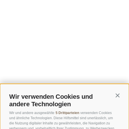
Wir verwenden Cookies und
Contin
andere Technologien
Wir und andere ausgewählte
5 Drittparteien
verwenden Cookies
und ähnliche Technologien. Diese Hilfsmittel sind unerlässlich, um
die Nutzung digitaler Inhalte zu gewährleisten, die Navigation zu
verbessern und, vorbehaltlich Ihrer Zustimmung, zu Werbezwecken.