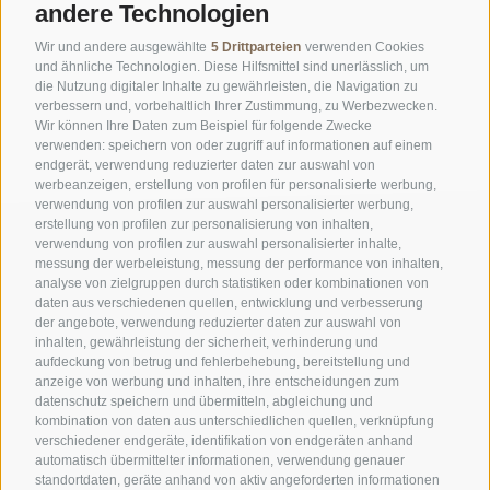
andere Technologien
Wir und andere ausgewählte
5 Drittparteien
verwenden Cookies
und ähnliche Technologien. Diese Hilfsmittel sind unerlässlich, um
die Nutzung digitaler Inhalte zu gewährleisten, die Navigation zu
verbessern und, vorbehaltlich Ihrer Zustimmung, zu Werbezwecken.
Wir können Ihre Daten zum Beispiel für folgende Zwecke
verwenden: speichern von oder zugriff auf informationen auf einem
endgerät, verwendung reduzierter daten zur auswahl von
werbeanzeigen, erstellung von profilen für personalisierte werbung,
verwendung von profilen zur auswahl personalisierter werbung,
erstellung von profilen zur personalisierung von inhalten,
verwendung von profilen zur auswahl personalisierter inhalte,
messung der werbeleistung, messung der performance von inhalten,
analyse von zielgruppen durch statistiken oder kombinationen von
daten aus verschiedenen quellen, entwicklung und verbesserung
der angebote, verwendung reduzierter daten zur auswahl von
inhalten, gewährleistung der sicherheit, verhinderung und
AMT FÜR DEN NATIONALPARK STILFSERJOCH
aufdeckung von betrug und fehlerbehebung, bereitstellung und
anzeige von werbung und inhalten, ihre entscheidungen zum
SOCIAL-MEDIA-RICHTLINIEN
|
IMPRESSUM
|
SITEMAP
|
COOKIE-RICHTLINIE
|
datenschutz speichern und übermitteln, abgleichung und
kombination von daten aus unterschiedlichen quellen, verknüpfung
PRIVACY
|
Cookie Präferenzen
verschiedener endgeräte, identifikation von endgeräten anhand
automatisch übermittelter informationen, verwendung genauer
standortdaten, geräte anhand von aktiv angeforderten informationen