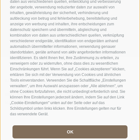
daten aus verschiedenen quellen, entwicklung und verbesserung
der angebote, verwendung reduzierter daten zur auswahl von
inhalten, gewährleistung der sicherheit, verhinderung und
AMT FÜR DEN NATIONALPARK STILFSERJOCH
aufdeckung von betrug und fehlerbehebung, bereitstellung und
anzeige von werbung und inhalten, ihre entscheidungen zum
SOCIAL-MEDIA-RICHTLINIEN
|
IMPRESSUM
|
SITEMAP
|
COOKIE-RICHTLINIE
|
datenschutz speichern und übermitteln, abgleichung und
kombination von daten aus unterschiedlichen quellen, verknüpfung
PRIVACY
|
Cookie Präferenzen
verschiedener endgeräte, identifikation von endgeräten anhand
automatisch übermittelter informationen, verwendung genauer
standortdaten, geräte anhand von aktiv angeforderten informationen
identifizieren. Es steht Ihnen frei, Ihre Zustimmung zu erteilen, zu
verweigern oder zu widerrufen, ohne dass dies zu wesentlichen
Einschränkungen führt. Wenn Sie auf „Cookies akzeptieren" klicken,
erklären Sie sich mit der Verwendung von Cookies und ähnlichen
KONTAKTE
BESUCHERZENTREN
Tools einverstanden. Verwenden Sie die Schaltfläche „Einstellungen
verwalten", um Ihre Auswahl anzupassen oder „Alle ablehnen", um
ohne Cookies fortzufahren, die nicht unbedingt erforderlich sind. Sie
GEFÜHRTE
SCHULEN
können Ihre Einstellungen jederzeit ändern, indem Sie auf den Link
NATURERLEBNISSE
„Cookie-Einstellungen" unten auf der Seite oder auf das
Schildsymbol unten links klicken. Ihre Einstellungen gelten nur für
das verwendete Gerät.
OK
DE
//
IT
//
EN