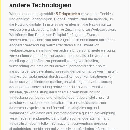
andere Technologien
Wir und andere ausgewählte
5 Drittparteien
verwenden Cookies
und ähnliche Technologien. Diese Hilfsmittel sind unerlässlich, um
die Nutzung digitaler Inhalte zu gewährleisten, die Navigation zu
verbessern und, vorbehaltlich Ihrer Zustimmung, zu Werbezwecken.
Wir können Ihre Daten zum Beispiel für folgende Zwecke
©
OpenStreetMap
contributors
verwenden: speichern von oder zugriff auf informationen auf einem
endgerät, verwendung reduzierter daten zur auswahl von
werbeanzeigen, erstellung von profilen für personalisierte werbung,
verwendung von profilen zur auswahl personalisierter werbung,
erstellung von profilen zur personalisierung von inhalten,
verwendung von profilen zur auswahl personalisierter inhalte,
messung der werbeleistung, messung der performance von inhalten,
analyse von zielgruppen durch statistiken oder kombinationen von
daten aus verschiedenen quellen, entwicklung und verbesserung
der angebote, verwendung reduzierter daten zur auswahl von
inhalten, gewährleistung der sicherheit, verhinderung und
AMT FÜR DEN NATIONALPARK STILFSERJOCH
aufdeckung von betrug und fehlerbehebung, bereitstellung und
anzeige von werbung und inhalten, ihre entscheidungen zum
datenschutz speichern und übermitteln, abgleichung und
SOCIAL-MEDIA-RICHTLINIEN
|
IMPRESSUM
|
SITEMAP
|
COOKIE-RICHTLINIE
|
kombination von daten aus unterschiedlichen quellen, verknüpfung
PRIVACY
|
Cookie Präferenzen
verschiedener endgeräte, identifikation von endgeräten anhand
automatisch übermittelter informationen, verwendung genauer
standortdaten, geräte anhand von aktiv angeforderten informationen