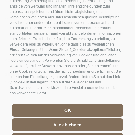
AMT FÜR DEN NATIONALPARK STILFSERJOCH
aufdeckung von betrug und fehlerbehebung, bereitstellung und
anzeige von werbung und inhalten, ihre entscheidungen zum
datenschutz speichern und übermitteln, abgleichung und
SOCIAL-MEDIA-RICHTLINIEN
|
IMPRESSUM
|
SITEMAP
|
COOKIE-RICHTLINIE
|
kombination von daten aus unterschiedlichen quellen, verknüpfung
PRIVACY
|
Cookie Präferenzen
verschiedener endgeräte, identifikation von endgeräten anhand
automatisch übermittelter informationen, verwendung genauer
standortdaten, geräte anhand von aktiv angeforderten informationen
identifizieren. Es steht Ihnen frei, Ihre Zustimmung zu erteilen, zu
verweigern oder zu widerrufen, ohne dass dies zu wesentlichen
Einschränkungen führt. Wenn Sie auf „Cookies akzeptieren" klicken,
erklären Sie sich mit der Verwendung von Cookies und ähnlichen
KONTAKTE
BESUCHERZENTREN
Tools einverstanden. Verwenden Sie die Schaltfläche „Einstellungen
verwalten", um Ihre Auswahl anzupassen oder „Alle ablehnen", um
ohne Cookies fortzufahren, die nicht unbedingt erforderlich sind. Sie
GEFÜHRTE
SCHULEN
können Ihre Einstellungen jederzeit ändern, indem Sie auf den Link
NATURERLEBNISSE
„Cookie-Einstellungen" unten auf der Seite oder auf das
Schildsymbol unten links klicken. Ihre Einstellungen gelten nur für
das verwendete Gerät.
OK
DE
//
IT
//
EN
Alle ablehnen