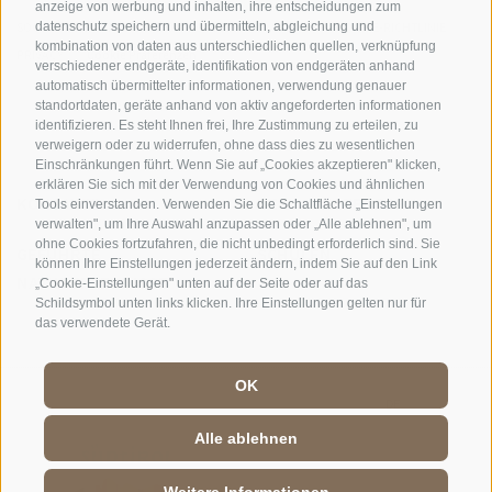
anzeige von werbung und inhalten, ihre entscheidungen zum
datenschutz speichern und übermitteln, abgleichung und
SOCIAL-MEDIA-RICHTLINIEN
|
IMPRESSUM
|
SITEMAP
|
COOKIE-RICHTLINIE
|
kombination von daten aus unterschiedlichen quellen, verknüpfung
PRIVACY
|
Cookie Präferenzen
verschiedener endgeräte, identifikation von endgeräten anhand
automatisch übermittelter informationen, verwendung genauer
standortdaten, geräte anhand von aktiv angeforderten informationen
identifizieren. Es steht Ihnen frei, Ihre Zustimmung zu erteilen, zu
verweigern oder zu widerrufen, ohne dass dies zu wesentlichen
Einschränkungen führt. Wenn Sie auf „Cookies akzeptieren" klicken,
erklären Sie sich mit der Verwendung von Cookies und ähnlichen
KONTAKTE
BESUCHERZENTREN
Tools einverstanden. Verwenden Sie die Schaltfläche „Einstellungen
verwalten", um Ihre Auswahl anzupassen oder „Alle ablehnen", um
ohne Cookies fortzufahren, die nicht unbedingt erforderlich sind. Sie
GEFÜHRTE
SCHULEN
können Ihre Einstellungen jederzeit ändern, indem Sie auf den Link
NATURERLEBNISSE
„Cookie-Einstellungen" unten auf der Seite oder auf das
Schildsymbol unten links klicken. Ihre Einstellungen gelten nur für
das verwendete Gerät.
OK
DE
//
IT
//
EN
Alle ablehnen
Weitere Informationen