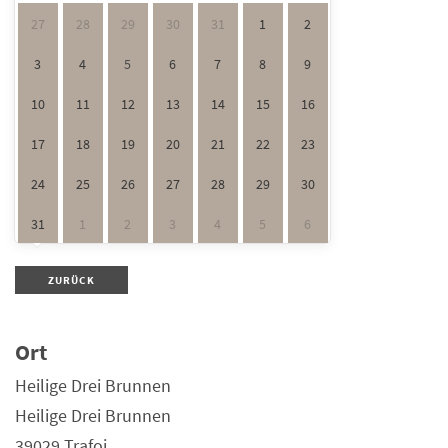
27
28
29
30
31
1
2
3
4
5
6
7
8
9
10
11
12
13
14
15
16
17
18
19
20
21
22
23
24
25
26
27
28
29
30
31
1
2
3
4
5
6
ZURÜCK
Ort
Heilige Drei Brunnen
Heilige Drei Brunnen
39029 Trafoi