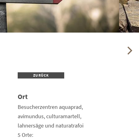
ZURÜCK
Ort
Besucherzentren aquaprad,
avimundus, culturamartell,
lahnersäge und naturatrafoi
5 Orte: