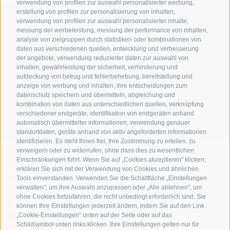
verwendung von profilen zur auswahl personalisierter werbung,
erstellung von profilen zur personalisierung von inhalten,
verwendung von profilen zur auswahl personalisierter inhalte,
messung der werbeleistung, messung der performance von inhalten,
analyse von zielgruppen durch statistiken oder kombinationen von
daten aus verschiedenen quellen, entwicklung und verbesserung
der angebote, verwendung reduzierter daten zur auswahl von
inhalten, gewährleistung der sicherheit, verhinderung und
AMT FÜR DEN NATIONALPARK STILFSERJOCH
aufdeckung von betrug und fehlerbehebung, bereitstellung und
anzeige von werbung und inhalten, ihre entscheidungen zum
datenschutz speichern und übermitteln, abgleichung und
SOCIAL-MEDIA-RICHTLINIEN
|
IMPRESSUM
|
SITEMAP
|
COOKIE-RICHTLINIE
|
kombination von daten aus unterschiedlichen quellen, verknüpfung
PRIVACY
|
Cookie Präferenzen
verschiedener endgeräte, identifikation von endgeräten anhand
automatisch übermittelter informationen, verwendung genauer
standortdaten, geräte anhand von aktiv angeforderten informationen
identifizieren. Es steht Ihnen frei, Ihre Zustimmung zu erteilen, zu
verweigern oder zu widerrufen, ohne dass dies zu wesentlichen
Einschränkungen führt. Wenn Sie auf „Cookies akzeptieren" klicken,
erklären Sie sich mit der Verwendung von Cookies und ähnlichen
KONTAKTE
BESUCHERZENTREN
Tools einverstanden. Verwenden Sie die Schaltfläche „Einstellungen
verwalten", um Ihre Auswahl anzupassen oder „Alle ablehnen", um
ohne Cookies fortzufahren, die nicht unbedingt erforderlich sind. Sie
GEFÜHRTE
SCHULEN
können Ihre Einstellungen jederzeit ändern, indem Sie auf den Link
NATURERLEBNISSE
„Cookie-Einstellungen" unten auf der Seite oder auf das
Schildsymbol unten links klicken. Ihre Einstellungen gelten nur für