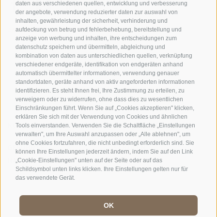
daten aus verschiedenen quellen, entwicklung und verbesserung
der angebote, verwendung reduzierter daten zur auswahl von
inhalten, gewährleistung der sicherheit, verhinderung und
AMT FÜR DEN NATIONALPARK STILFSERJOCH
aufdeckung von betrug und fehlerbehebung, bereitstellung und
anzeige von werbung und inhalten, ihre entscheidungen zum
SOCIAL-MEDIA-RICHTLINIEN
|
IMPRESSUM
|
SITEMAP
|
COOKIE-RICHTLINIE
|
datenschutz speichern und übermitteln, abgleichung und
kombination von daten aus unterschiedlichen quellen, verknüpfung
PRIVACY
|
Cookie Präferenzen
verschiedener endgeräte, identifikation von endgeräten anhand
automatisch übermittelter informationen, verwendung genauer
standortdaten, geräte anhand von aktiv angeforderten informationen
identifizieren. Es steht Ihnen frei, Ihre Zustimmung zu erteilen, zu
verweigern oder zu widerrufen, ohne dass dies zu wesentlichen
Einschränkungen führt. Wenn Sie auf „Cookies akzeptieren" klicken,
erklären Sie sich mit der Verwendung von Cookies und ähnlichen
KONTAKTE
BESUCHERZENTREN
Tools einverstanden. Verwenden Sie die Schaltfläche „Einstellungen
verwalten", um Ihre Auswahl anzupassen oder „Alle ablehnen", um
ohne Cookies fortzufahren, die nicht unbedingt erforderlich sind. Sie
GEFÜHRTE
SCHULEN
können Ihre Einstellungen jederzeit ändern, indem Sie auf den Link
NATURERLEBNISSE
„Cookie-Einstellungen" unten auf der Seite oder auf das
Schildsymbol unten links klicken. Ihre Einstellungen gelten nur für
das verwendete Gerät.
OK
DE
//
IT
//
EN