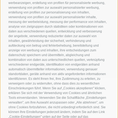
MEHR LESEN
werbeanzeigen, erstellung von profilen für personalisierte werbung,
verwendung von profilen zur auswahl personalisierter werbung,
erstellung von profilen zur personalisierung von inhalten,
verwendung von profilen zur auswahl personalisierter inhalte,
messung der werbeleistung, messung der performance von inhalten,
analyse von zielgruppen durch statistiken oder kombinationen von
daten aus verschiedenen quellen, entwicklung und verbesserung
der angebote, verwendung reduzierter daten zur auswahl von
inhalten, gewährleistung der sicherheit, verhinderung und
AMT FÜR DEN NATIONALPARK STILFSERJOCH
aufdeckung von betrug und fehlerbehebung, bereitstellung und
anzeige von werbung und inhalten, ihre entscheidungen zum
datenschutz speichern und übermitteln, abgleichung und
SOCIAL-MEDIA-RICHTLINIEN
|
IMPRESSUM
|
SITEMAP
|
COOKIE-RICHTLINIE
|
kombination von daten aus unterschiedlichen quellen, verknüpfung
PRIVACY
|
Cookie Präferenzen
verschiedener endgeräte, identifikation von endgeräten anhand
automatisch übermittelter informationen, verwendung genauer
standortdaten, geräte anhand von aktiv angeforderten informationen
identifizieren. Es steht Ihnen frei, Ihre Zustimmung zu erteilen, zu
verweigern oder zu widerrufen, ohne dass dies zu wesentlichen
Einschränkungen führt. Wenn Sie auf „Cookies akzeptieren" klicken,
erklären Sie sich mit der Verwendung von Cookies und ähnlichen
KONTAKTE
BESUCHERZENTREN
Tools einverstanden. Verwenden Sie die Schaltfläche „Einstellungen
verwalten", um Ihre Auswahl anzupassen oder „Alle ablehnen", um
ohne Cookies fortzufahren, die nicht unbedingt erforderlich sind. Sie
GEFÜHRTE
SCHULEN
können Ihre Einstellungen jederzeit ändern, indem Sie auf den Link
NATURERLEBNISSE
„Cookie-Einstellungen" unten auf der Seite oder auf das