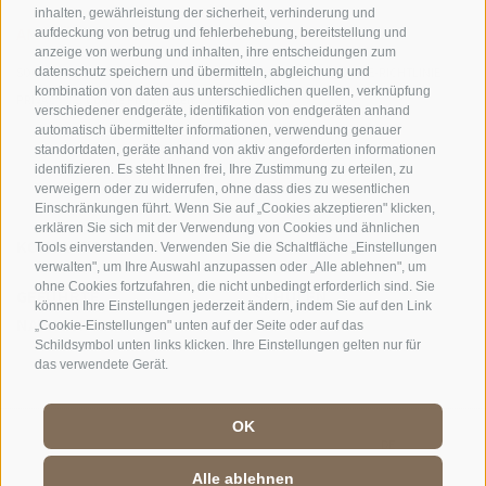
inhalten, gewährleistung der sicherheit, verhinderung und
AMT FÜR DEN NATIONALPARK STILFSERJOCH
aufdeckung von betrug und fehlerbehebung, bereitstellung und
anzeige von werbung und inhalten, ihre entscheidungen zum
SOCIAL-MEDIA-RICHTLINIEN
|
IMPRESSUM
|
SITEMAP
|
COOKIE-RICHTLINIE
|
datenschutz speichern und übermitteln, abgleichung und
kombination von daten aus unterschiedlichen quellen, verknüpfung
PRIVACY
|
Cookie Präferenzen
verschiedener endgeräte, identifikation von endgeräten anhand
automatisch übermittelter informationen, verwendung genauer
standortdaten, geräte anhand von aktiv angeforderten informationen
identifizieren. Es steht Ihnen frei, Ihre Zustimmung zu erteilen, zu
verweigern oder zu widerrufen, ohne dass dies zu wesentlichen
Einschränkungen führt. Wenn Sie auf „Cookies akzeptieren" klicken,
erklären Sie sich mit der Verwendung von Cookies und ähnlichen
KONTAKTE
BESUCHERZENTREN
Tools einverstanden. Verwenden Sie die Schaltfläche „Einstellungen
verwalten", um Ihre Auswahl anzupassen oder „Alle ablehnen", um
ohne Cookies fortzufahren, die nicht unbedingt erforderlich sind. Sie
GEFÜHRTE
SCHULEN
können Ihre Einstellungen jederzeit ändern, indem Sie auf den Link
NATURERLEBNISSE
„Cookie-Einstellungen" unten auf der Seite oder auf das
Schildsymbol unten links klicken. Ihre Einstellungen gelten nur für
das verwendete Gerät.
OK
DE
//
IT
//
EN
Alle ablehnen