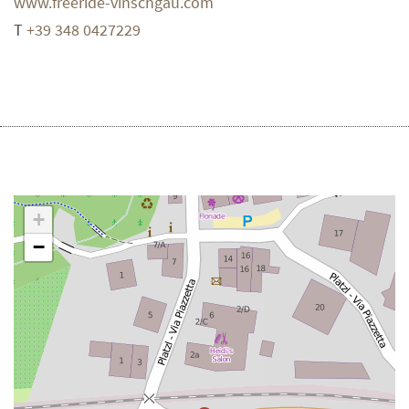
www.freeride-vinschgau.com
T
+39 348 0427229
+
−