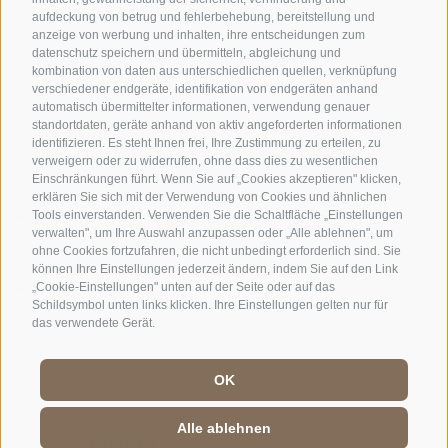
AMT FÜR DEN NATIONALPARK STILFSERJOCH
aufdeckung von betrug und fehlerbehebung, bereitstellung und
anzeige von werbung und inhalten, ihre entscheidungen zum
datenschutz speichern und übermitteln, abgleichung und
SOCIAL-MEDIA-RICHTLINIEN
|
IMPRESSUM
|
SITEMAP
|
COOKIE-RICHTLINIE
|
kombination von daten aus unterschiedlichen quellen, verknüpfung
PRIVACY
|
Cookie Präferenzen
verschiedener endgeräte, identifikation von endgeräten anhand
automatisch übermittelter informationen, verwendung genauer
standortdaten, geräte anhand von aktiv angeforderten informationen
identifizieren. Es steht Ihnen frei, Ihre Zustimmung zu erteilen, zu
verweigern oder zu widerrufen, ohne dass dies zu wesentlichen
Einschränkungen führt. Wenn Sie auf „Cookies akzeptieren" klicken,
erklären Sie sich mit der Verwendung von Cookies und ähnlichen
KONTAKTE
BESUCHERZENTREN
Tools einverstanden. Verwenden Sie die Schaltfläche „Einstellungen
verwalten", um Ihre Auswahl anzupassen oder „Alle ablehnen", um
ohne Cookies fortzufahren, die nicht unbedingt erforderlich sind. Sie
GEFÜHRTE
SCHULEN
können Ihre Einstellungen jederzeit ändern, indem Sie auf den Link
NATURERLEBNISSE
„Cookie-Einstellungen" unten auf der Seite oder auf das
Schildsymbol unten links klicken. Ihre Einstellungen gelten nur für
das verwendete Gerät.
OK
DE
//
IT
//
EN
Alle ablehnen