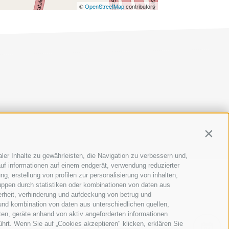
©
OpenStreetMap
contributors
AP
|
COOKIE-RICHTLINIE
|
PRIVACY
|
Cookie Präferenzen
Contin
ler Inhalte zu gewährleisten, die Navigation zu verbessern und,
uf informationen auf einem endgerät, verwendung reduzierter
g, erstellung von profilen zur personalisierung von inhalten,
uppen durch statistiken oder kombinationen von daten aus
erheit, verhinderung und aufdeckung von betrug und
E
SCHULEN
und kombination von daten aus unterschiedlichen quellen,
ten, geräte anhand von aktiv angeforderten informationen
ührt. Wenn Sie auf „Cookies akzeptieren" klicken, erklären Sie
EVE