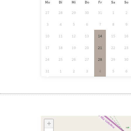
Mo
Di
Mi
Do
Fr
Sa
So
27
28
29
30
31
1
2
3
4
5
6
7
8
9
10
11
12
13
14
15
16
17
18
19
20
21
22
23
24
25
26
27
28
29
30
31
1
2
3
4
5
6
+