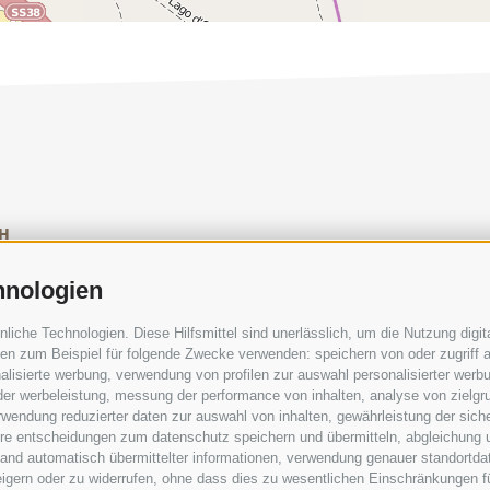
H
SOCIAL-MEDIA-RICHTLINIEN
|
IMPRESSUM
|
SITEM
hnologien
che Technologien. Diese Hilfsmittel sind unerlässlich, um die Nutzung digita
n zum Beispiel für folgende Zwecke verwenden: speichern von oder zugriff a
lisierte werbung, verwendung von profilen zur auswahl personalisierter werbun
 der werbeleistung, messung der performance von inhalten, analyse von zielgr
wendung reduzierter daten zur auswahl von inhalten, gewährleistung der sich
UCHERZENTREN
GEFÜHRTE NATURERLEBNISS
ihre entscheidungen zum datenschutz speichern und übermitteln, abgleichung 
hand automatisch übermittelter informationen, verwendung genauer standortda
rweigern oder zu widerrufen, ohne dass dies zu wesentlichen Einschränkungen f