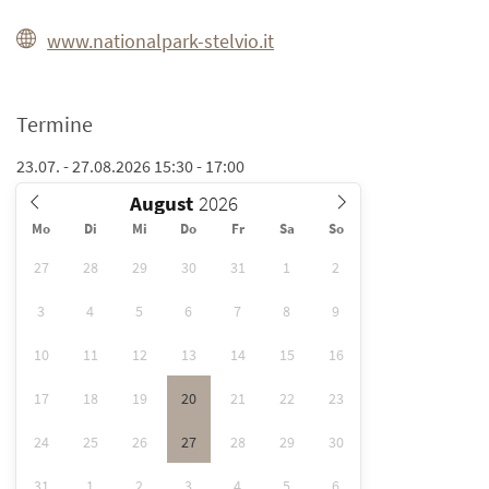
www.nationalpark-stelvio.it
Termine
23.07. - 27.08.2026 15:30 - 17:00
August
Mo
Di
Mi
Do
Fr
Sa
So
27
28
29
30
31
1
2
3
4
5
6
7
8
9
10
11
12
13
14
15
16
17
18
19
20
21
22
23
24
25
26
27
28
29
30
31
1
2
3
4
5
6