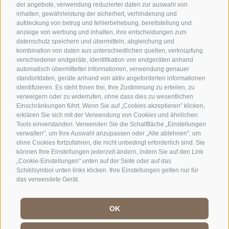
der angebote, verwendung reduzierter daten zur auswahl von
inhalten, gewährleistung der sicherheit, verhinderung und
AMT FÜR DEN NATIONALPARK STILFSERJOCH
aufdeckung von betrug und fehlerbehebung, bereitstellung und
anzeige von werbung und inhalten, ihre entscheidungen zum
datenschutz speichern und übermitteln, abgleichung und
SOCIAL-MEDIA-RICHTLINIEN
|
IMPRESSUM
|
SITEMAP
|
COOKIE-RICHTLINIE
|
kombination von daten aus unterschiedlichen quellen, verknüpfung
PRIVACY
|
Cookie Präferenzen
verschiedener endgeräte, identifikation von endgeräten anhand
automatisch übermittelter informationen, verwendung genauer
standortdaten, geräte anhand von aktiv angeforderten informationen
identifizieren. Es steht Ihnen frei, Ihre Zustimmung zu erteilen, zu
verweigern oder zu widerrufen, ohne dass dies zu wesentlichen
Einschränkungen führt. Wenn Sie auf „Cookies akzeptieren" klicken,
erklären Sie sich mit der Verwendung von Cookies und ähnlichen
KONTAKTE
BESUCHERZENTREN
Tools einverstanden. Verwenden Sie die Schaltfläche „Einstellungen
verwalten", um Ihre Auswahl anzupassen oder „Alle ablehnen", um
ohne Cookies fortzufahren, die nicht unbedingt erforderlich sind. Sie
GEFÜHRTE
SCHULEN
können Ihre Einstellungen jederzeit ändern, indem Sie auf den Link
NATURERLEBNISSE
„Cookie-Einstellungen" unten auf der Seite oder auf das
Schildsymbol unten links klicken. Ihre Einstellungen gelten nur für
das verwendete Gerät.
OK
DE
//
IT
//
EN