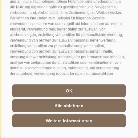
und ähnliche Technologien. Diese Hilfsmittel sind unerlässlich, um
NATURERLEBNISSE
die Nutzung digitaler Inhalte zu gewährleisten, die Navigation zu
verbessern und, vorbehaltlich Ihrer Zustimmung, zu Werbezwecken.
Wir können Ihre Daten zum Beispiel für folgende Zwecke
verwenden: speichern von oder zugriff auf informationen auf einem
endgerät, verwendung reduzierter daten zur auswahl von
werbeanzeigen, erstellung von profilen für personalisierte werbung,
DE
//
IT
//
EN
verwendung von profilen zur auswahl personalisierter werbung,
erstellung von profilen zur personalisierung von inhalten,
verwendung von profilen zur auswahl personalisierter inhalte,
messung der werbeleistung, messung der performance von inhalten,
analyse von zielgruppen durch statistiken oder kombinationen von
daten aus verschiedenen quellen, entwicklung und verbesserung
der angebote, verwendung reduzierter daten zur auswahl von
inhalten, gewährleistung der sicherheit, verhinderung und
aufdeckung von betrug und fehlerbehebung, bereitstellung und
anzeige von werbung und inhalten, ihre entscheidungen zum
OK
datenschutz speichern und übermitteln, abgleichung und
kombination von daten aus unterschiedlichen quellen, verknüpfung
Alle ablehnen
verschiedener endgeräte, identifikation von endgeräten anhand
automatisch übermittelter informationen, verwendung genauer
standortdaten, geräte anhand von aktiv angeforderten informationen
Weitere Informationen
identifizieren. Es steht Ihnen frei, Ihre Zustimmung zu erteilen, zu
verweigern oder zu widerrufen, ohne dass dies zu wesentlichen
Einschränkungen führt. Wenn Sie auf „Cookies akzeptieren" klicken,