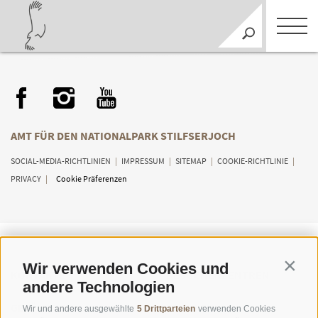
AMT FÜR DEN NATIONALPARK STILFSERJOCH
SOCIAL-MEDIA-RICHTLINIEN
|
IMPRESSUM
|
SITEMAP
|
COOKIE-RICHTLINIE
|
PRIVACY
|
Cookie Präferenzen
Wir verwenden Cookies und
Contin
KONTAKTE
BESUCHERZENTREN
andere Technologien
GEFÜHRTE
SCHULEN
Wir und andere ausgewählte
5 Drittparteien
verwenden Cookies