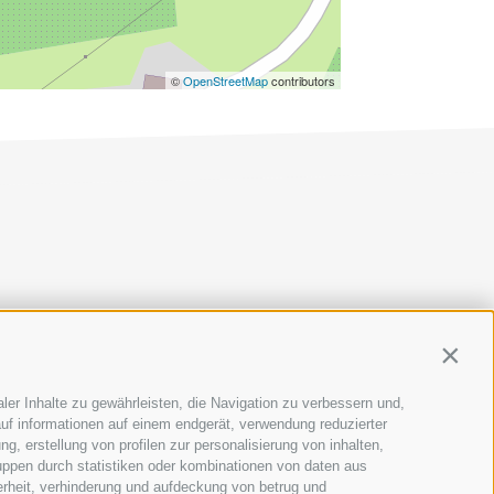
©
OpenStreetMap
contributors
AP
|
COOKIE-RICHTLINIE
|
PRIVACY
|
Cookie Präferenzen
Contin
ler Inhalte zu gewährleisten, die Navigation zu verbessern und,
uf informationen auf einem endgerät, verwendung reduzierter
g, erstellung von profilen zur personalisierung von inhalten,
uppen durch statistiken oder kombinationen von daten aus
erheit, verhinderung und aufdeckung von betrug und
E
SCHULEN