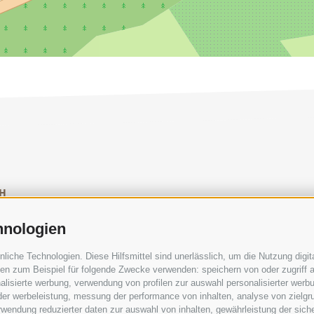
H
SOCIAL-MEDIA-RICHTLINIEN
|
IMPRESSUM
|
SITEM
hnologien
che Technologien. Diese Hilfsmittel sind unerlässlich, um die Nutzung digita
n zum Beispiel für folgende Zwecke verwenden: speichern von oder zugriff a
lisierte werbung, verwendung von profilen zur auswahl personalisierter werbun
 der werbeleistung, messung der performance von inhalten, analyse von zielgr
wendung reduzierter daten zur auswahl von inhalten, gewährleistung der sich
UCHERZENTREN
GEFÜHRTE NATURERLEBNISS