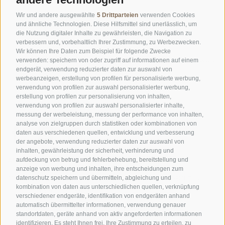
Wir und andere ausgewählte
5 Drittparteien
verwenden Cookies
und ähnliche Technologien. Diese Hilfsmittel sind unerlässlich, um
die Nutzung digitaler Inhalte zu gewährleisten, die Navigation zu
verbessern und, vorbehaltlich Ihrer Zustimmung, zu Werbezwecken.
Wir können Ihre Daten zum Beispiel für folgende Zwecke
©
OpenStreetMap
contributors
verwenden: speichern von oder zugriff auf informationen auf einem
endgerät, verwendung reduzierter daten zur auswahl von
werbeanzeigen, erstellung von profilen für personalisierte werbung,
verwendung von profilen zur auswahl personalisierter werbung,
erstellung von profilen zur personalisierung von inhalten,
verwendung von profilen zur auswahl personalisierter inhalte,
messung der werbeleistung, messung der performance von inhalten,
analyse von zielgruppen durch statistiken oder kombinationen von
daten aus verschiedenen quellen, entwicklung und verbesserung
der angebote, verwendung reduzierter daten zur auswahl von
inhalten, gewährleistung der sicherheit, verhinderung und
AMT FÜR DEN NATIONALPARK STILFSERJOCH
aufdeckung von betrug und fehlerbehebung, bereitstellung und
anzeige von werbung und inhalten, ihre entscheidungen zum
SOCIAL-MEDIA-RICHTLINIEN
|
IMPRESSUM
|
SITEMAP
|
COOKIE-RICHTLINIE
|
datenschutz speichern und übermitteln, abgleichung und
kombination von daten aus unterschiedlichen quellen, verknüpfung
PRIVACY
|
Cookie Präferenzen
verschiedener endgeräte, identifikation von endgeräten anhand
automatisch übermittelter informationen, verwendung genauer
standortdaten, geräte anhand von aktiv angeforderten informationen
identifizieren. Es steht Ihnen frei, Ihre Zustimmung zu erteilen, zu