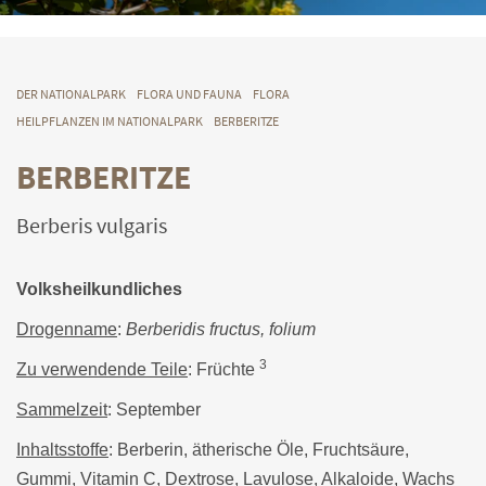
DER NATIONALPARK
FLORA UND FAUNA
FLORA
HEILPFLANZEN IM NATIONALPARK
BERBERITZE
BERBERITZE
Berberis vulgaris
Volksheilkundliches
Drogenname
:
Berberidis fructus, folium
3
Zu verwendende Teile
: Früchte
Sammelzeit
: September
Inhaltsstoffe
: Berberin, ätherische Öle, Fruchtsäure,
Gummi, Vitamin C, Dextrose, Lavulose, Alkaloide, Wachs