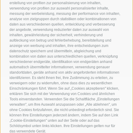
erstellung von profilen zur personalisierung von inhalten,
verwendung von profilen zur auswahl personalisierter inhalte,
messung der werbeleistung, messung der performance von inhalten,
analyse von zielgruppen durch statistiken oder kombinationen von
daten aus verschiedenen quellen, entwicklung und verbesserung
der angebote, verwendung reduzierter daten zur auswahl von
inhalten, gewährleistung der sicherheit, verhinderung und
AMT FÜR DEN NATIONALPARK STILFSERJOCH
aufdeckung von betrug und fehlerbehebung, bereitstellung und
anzeige von werbung und inhalten, ihre entscheidungen zum
datenschutz speichern und übermitteln, abgleichung und
SOCIAL-MEDIA-RICHTLINIEN
|
IMPRESSUM
|
SITEMAP
|
COOKIE-RICHTLINIE
|
kombination von daten aus unterschiedlichen quellen, verknüpfung
PRIVACY
|
Cookie Präferenzen
verschiedener endgeräte, identifikation von endgeräten anhand
automatisch übermittelter informationen, verwendung genauer
standortdaten, geräte anhand von aktiv angeforderten informationen
identifizieren. Es steht Ihnen frei, Ihre Zustimmung zu erteilen, zu
verweigern oder zu widerrufen, ohne dass dies zu wesentlichen
Einschränkungen führt. Wenn Sie auf „Cookies akzeptieren" klicken,
erklären Sie sich mit der Verwendung von Cookies und ähnlichen
KONTAKTE
BESUCHERZENTREN
Tools einverstanden. Verwenden Sie die Schaltfläche „Einstellungen
verwalten", um Ihre Auswahl anzupassen oder „Alle ablehnen", um
ohne Cookies fortzufahren, die nicht unbedingt erforderlich sind. Sie
GEFÜHRTE
SCHULEN
können Ihre Einstellungen jederzeit ändern, indem Sie auf den Link
NATURERLEBNISSE
„Cookie-Einstellungen" unten auf der Seite oder auf das
Schildsymbol unten links klicken. Ihre Einstellungen gelten nur für
das verwendete Gerät.