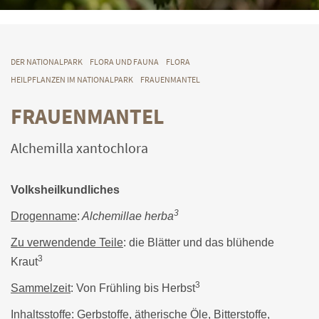
DER NATIONALPARK
FLORA UND FAUNA
FLORA
HEILPFLANZEN IM NATIONALPARK
FRAUENMANTEL
FRAUENMANTEL
Alchemilla xantochlora
Volksheilkundliches
3
Drogenname
:
Alchemillae herba
Zu verwendende Teile
: die Blätter und das blühende
3
Kraut
3
Sammelzeit
: Von Frühling bis Herbst
Inhaltsstoffe
: Gerbstoffe, ätherische Öle, Bitterstoffe,