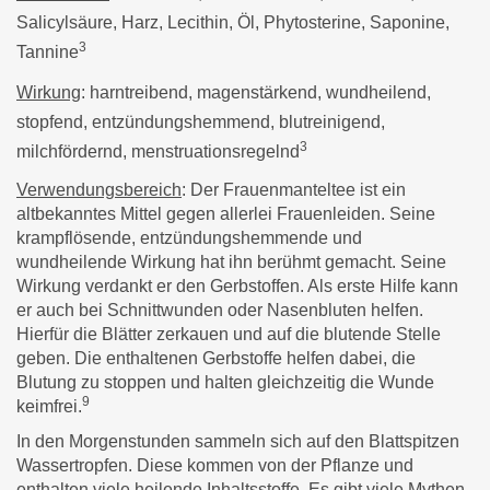
Salicylsäure, Harz, Lecithin, Öl, Phytosterine, Saponine,
3
Tannine
Wirkung
: harntreibend, magenstärkend, wundheilend,
stopfend, entzündungshemmend, blutreinigend,
3
milchfördernd, menstruationsregelnd
Verwendungsbereich
: Der Frauenmanteltee ist ein
altbekanntes Mittel gegen allerlei Frauenleiden. Seine
krampflösende, entzündungshemmende und
wundheilende Wirkung hat ihn berühmt gemacht. Seine
Wirkung verdankt er den Gerbstoffen. Als erste Hilfe kann
er auch bei Schnittwunden oder Nasenbluten helfen.
Hierfür die Blätter zerkauen und auf die blutende Stelle
geben. Die enthaltenen Gerbstoffe helfen dabei, die
Blutung zu stoppen und halten gleichzeitig die Wunde
9
keimfrei.
In den Morgenstunden sammeln sich auf den Blattspitzen
Wassertropfen. Diese kommen von der Pflanze und
enthalten viele heilende Inhaltsstoffe. Es gibt viele Mythen