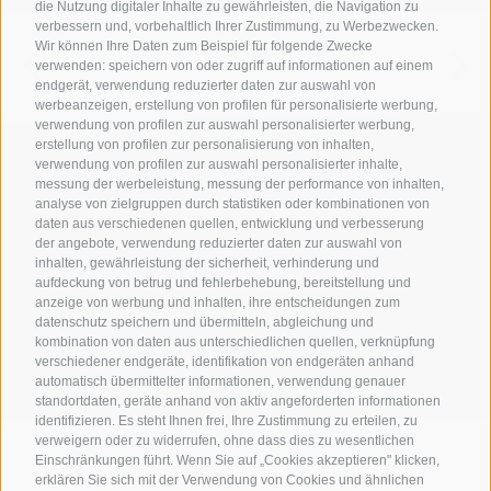
die Nutzung digitaler Inhalte zu gewährleisten, die Navigation zu
verbessern und, vorbehaltlich Ihrer Zustimmung, zu Werbezwecken.
Wir können Ihre Daten zum Beispiel für folgende Zwecke
verwenden: speichern von oder zugriff auf informationen auf einem
endgerät, verwendung reduzierter daten zur auswahl von
werbeanzeigen, erstellung von profilen für personalisierte werbung,
verwendung von profilen zur auswahl personalisierter werbung,
erstellung von profilen zur personalisierung von inhalten,
verwendung von profilen zur auswahl personalisierter inhalte,
messung der werbeleistung, messung der performance von inhalten,
analyse von zielgruppen durch statistiken oder kombinationen von
daten aus verschiedenen quellen, entwicklung und verbesserung
der angebote, verwendung reduzierter daten zur auswahl von
inhalten, gewährleistung der sicherheit, verhinderung und
AMT FÜR DEN NATIONALPARK STILFSERJOCH
aufdeckung von betrug und fehlerbehebung, bereitstellung und
anzeige von werbung und inhalten, ihre entscheidungen zum
datenschutz speichern und übermitteln, abgleichung und
SOCIAL-MEDIA-RICHTLINIEN
|
IMPRESSUM
|
SITEMAP
|
COOKIE-RICHTLINIE
|
kombination von daten aus unterschiedlichen quellen, verknüpfung
PRIVACY
|
Cookie Präferenzen
verschiedener endgeräte, identifikation von endgeräten anhand
automatisch übermittelter informationen, verwendung genauer
standortdaten, geräte anhand von aktiv angeforderten informationen
identifizieren. Es steht Ihnen frei, Ihre Zustimmung zu erteilen, zu
verweigern oder zu widerrufen, ohne dass dies zu wesentlichen
Einschränkungen führt. Wenn Sie auf „Cookies akzeptieren" klicken,
erklären Sie sich mit der Verwendung von Cookies und ähnlichen