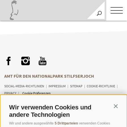
AMT FÜR DEN NATIONALPARK STILFSERJOCH
SOCIAL-MEDIA-RICHTLINIEN
|
IMPRESSUM
|
SITEMAP
|
COOKIE-RICHTLINIE
|
PRIVACY
|
Cookie Präferenzen
Wir verwenden Cookies und
Contin
andere Technologien
Wir und andere ausgewählte
5 Drittparteien
verwenden Cookies