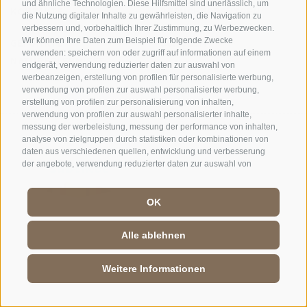
und ähnliche Technologien. Diese Hilfsmittel sind unerlässlich, um
KONTAKTE
BESUCHERZENTREN
die Nutzung digitaler Inhalte zu gewährleisten, die Navigation zu
verbessern und, vorbehaltlich Ihrer Zustimmung, zu Werbezwecken.
GEFÜHRTE
SCHULEN
Wir können Ihre Daten zum Beispiel für folgende Zwecke
verwenden: speichern von oder zugriff auf informationen auf einem
NATURERLEBNISSE
endgerät, verwendung reduzierter daten zur auswahl von
werbeanzeigen, erstellung von profilen für personalisierte werbung,
verwendung von profilen zur auswahl personalisierter werbung,
erstellung von profilen zur personalisierung von inhalten,
verwendung von profilen zur auswahl personalisierter inhalte,
messung der werbeleistung, messung der performance von inhalten,
DE
//
IT
//
EN
analyse von zielgruppen durch statistiken oder kombinationen von
daten aus verschiedenen quellen, entwicklung und verbesserung
der angebote, verwendung reduzierter daten zur auswahl von
inhalten, gewährleistung der sicherheit, verhinderung und
aufdeckung von betrug und fehlerbehebung, bereitstellung und
anzeige von werbung und inhalten, ihre entscheidungen zum
OK
datenschutz speichern und übermitteln, abgleichung und
kombination von daten aus unterschiedlichen quellen, verknüpfung
Alle ablehnen
verschiedener endgeräte, identifikation von endgeräten anhand
automatisch übermittelter informationen, verwendung genauer
standortdaten, geräte anhand von aktiv angeforderten informationen
Weitere Informationen
identifizieren. Es steht Ihnen frei, Ihre Zustimmung zu erteilen, zu
verweigern oder zu widerrufen, ohne dass dies zu wesentlichen
Einschränkungen führt. Wenn Sie auf „Cookies akzeptieren" klicken,