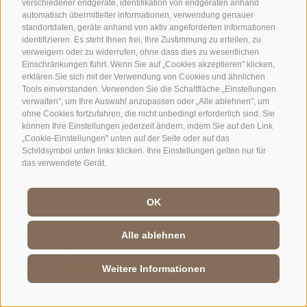
verschiedener endgeräte, identifikation von endgeräten anhand
automatisch übermittelter informationen, verwendung genauer
standortdaten, geräte anhand von aktiv angeforderten informationen
identifizieren. Es steht Ihnen frei, Ihre Zustimmung zu erteilen, zu
verweigern oder zu widerrufen, ohne dass dies zu wesentlichen
Einschränkungen führt. Wenn Sie auf „Cookies akzeptieren" klicken,
erklären Sie sich mit der Verwendung von Cookies und ähnlichen
KONTAKTE
BESUCHERZENTREN
Tools einverstanden. Verwenden Sie die Schaltfläche „Einstellungen
verwalten", um Ihre Auswahl anzupassen oder „Alle ablehnen", um
ohne Cookies fortzufahren, die nicht unbedingt erforderlich sind. Sie
GEFÜHRTE
SCHULEN
können Ihre Einstellungen jederzeit ändern, indem Sie auf den Link
NATURERLEBNISSE
„Cookie-Einstellungen" unten auf der Seite oder auf das
Schildsymbol unten links klicken. Ihre Einstellungen gelten nur für
das verwendete Gerät.
OK
DE
//
IT
//
EN
Alle ablehnen
Weitere Informationen