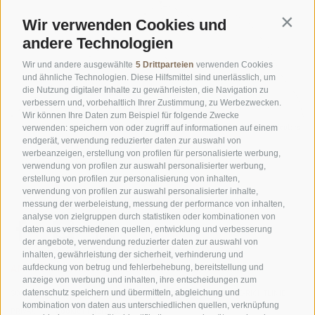
Wir verwenden Cookies und
Contin
andere Technologien
Wir und andere ausgewählte
5 Drittparteien
verwenden Cookies
und ähnliche Technologien. Diese Hilfsmittel sind unerlässlich, um
die Nutzung digitaler Inhalte zu gewährleisten, die Navigation zu
verbessern und, vorbehaltlich Ihrer Zustimmung, zu Werbezwecken.
Wir können Ihre Daten zum Beispiel für folgende Zwecke
©
OpenStreetMap
contributors
verwenden: speichern von oder zugriff auf informationen auf einem
endgerät, verwendung reduzierter daten zur auswahl von
werbeanzeigen, erstellung von profilen für personalisierte werbung,
verwendung von profilen zur auswahl personalisierter werbung,
erstellung von profilen zur personalisierung von inhalten,
verwendung von profilen zur auswahl personalisierter inhalte,
messung der werbeleistung, messung der performance von inhalten,
analyse von zielgruppen durch statistiken oder kombinationen von
daten aus verschiedenen quellen, entwicklung und verbesserung
der angebote, verwendung reduzierter daten zur auswahl von
inhalten, gewährleistung der sicherheit, verhinderung und
AMT FÜR DEN NATIONALPARK STILFSERJOCH
aufdeckung von betrug und fehlerbehebung, bereitstellung und
anzeige von werbung und inhalten, ihre entscheidungen zum
datenschutz speichern und übermitteln, abgleichung und
SOCIAL-MEDIA-RICHTLINIEN
|
IMPRESSUM
|
SITEMAP
|
COOKIE-RICHTLINIE
|
kombination von daten aus unterschiedlichen quellen, verknüpfung
PRIVACY
|
Cookie Präferenzen